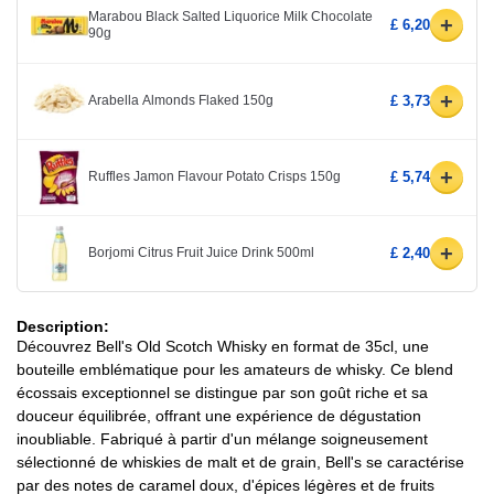
Marabou Black Salted Liquorice Milk Chocolate
+
£ 6,20
90g
+
Arabella Almonds Flaked 150g
£ 3,73
+
Ruffles Jamon Flavour Potato Crisps 150g
£ 5,74
+
Borjomi Citrus Fruit Juice Drink 500ml
£ 2,40
Description:
Découvrez Bell's Old Scotch Whisky en format de 35cl, une
bouteille emblématique pour les amateurs de whisky. Ce blend
écossais exceptionnel se distingue par son goût riche et sa
douceur équilibrée, offrant une expérience de dégustation
inoubliable. Fabriqué à partir d'un mélange soigneusement
sélectionné de whiskies de malt et de grain, Bell's se caractérise
par des notes de caramel doux, d'épices légères et de fruits