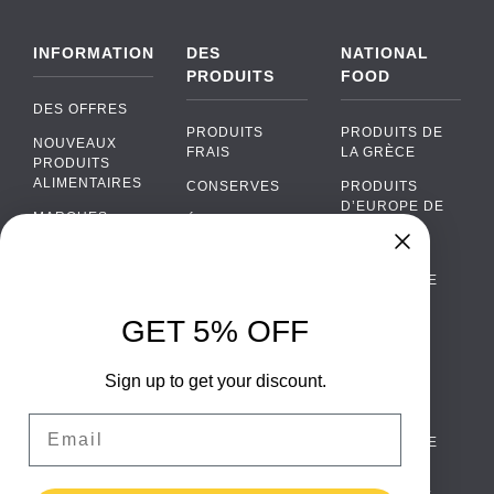
INFORMATION
DES
NATIONAL
PRODUITS
FOOD
DES OFFRES
PRODUITS
PRODUITS DE
NOUVEAUX
FRAIS
LA GRÈCE
PRODUITS
ALIMENTAIRES
CONSERVES
PRODUITS
D’EUROPE DE
MARQUES
ÉPICERIE
L’EST
FAQ
PRODUITS BIO
CUISINE
Chat
›
PORTUGAISE
PAIEMENTS
SODAS
Chat with our support team
CUISINE
LIVRAISON
GET 5% OFF
ALCOOL
ITALIENNE
WhatsApp
›
DE GROS
EMBALLAGES
Message us on WhatsApp
CUISINE
ALIMENTAIRES
Sign up to get your discount.
CONTACTEZ
ESPAGNOLE
NOUS
Facebook Messenger
›
Email
CUISINE
Message us on Messenger
TERMES ET
SCANDINAVE
CONDITIONS
CUISINE
Instagram Direct
›