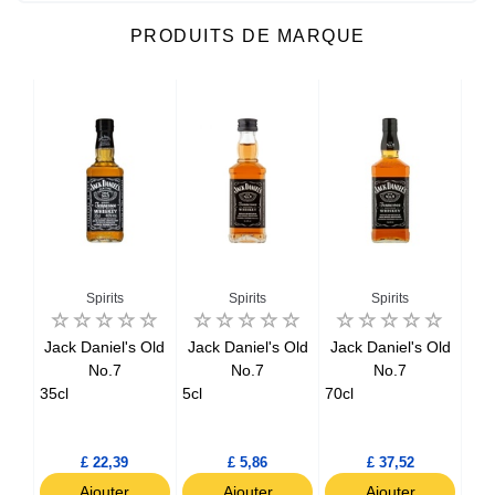
PRODUITS DE MARQUE
Spirits
Spirits
Spirits
ker
Jack Daniel's Old
Jack Daniel's Old
Jack Daniel's Old
Be
isky
No.7
No.7
No.7
35cl
5cl
70cl
70c
£ 22,39
£ 5,86
£ 37,52
Ajouter
Ajouter
Ajouter