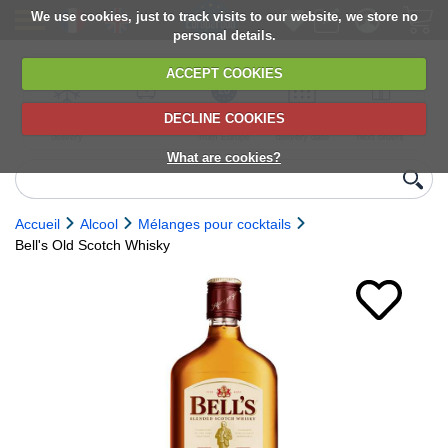
We use cookies, just to track visits to our website, we store no
personal details.
ACCEPT COOKIES
DECLINE COOKIES
UK сhilled
6,000+ products
Direct import
Choose your
Discounts on
delivery
from Europe
delivery date
next orders
What are cookies?
Accueil
Alcool
Mélanges pour cocktails
Bell's Old Scotch Whisky