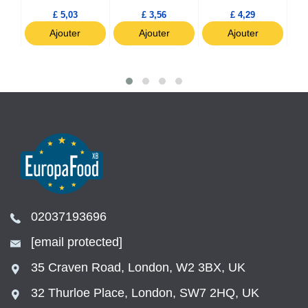
£ 5,03
£ 3,56
£ 4,29
Ajouter
Ajouter
Ajouter
02037193696
[email protected]
35 Craven Road, London, W2 3BX, UK
32 Thurloe Place, London, SW7 2HQ, UK