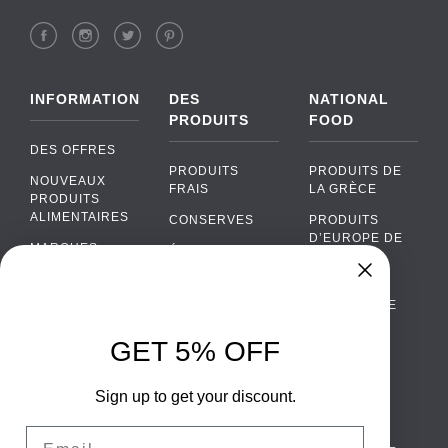
INFORMATION
DES
NATIONAL
PRODUITS
FOOD
DES OFFRES
PRODUITS
PRODUITS DE
NOUVEAUX
FRAIS
LA GRÈCE
PRODUITS
ALIMENTAIRES
CONSERVES
PRODUITS
D’EUROPE DE
MARQUES
ÉPICERIE
L’EST
FAQ
PRODUITS BIO
CUISINE
Chat
›
PORTUGAISE
PAIEMENTS
SODAS
Chat with our support team
CUISINE
LIVRAISON
GET 5% OFF
ALCOOL
ITALIENNE
WhatsApp
›
DE GROS
EMBALLAGES
Message us on WhatsApp
CUISINE
ALIMENTAIRES
Sign up to get your discount.
CONTACTEZ
ESPAGNOLE
NOUS
Facebook Messenger
›
Email
CUISINE
Message us on Messenger