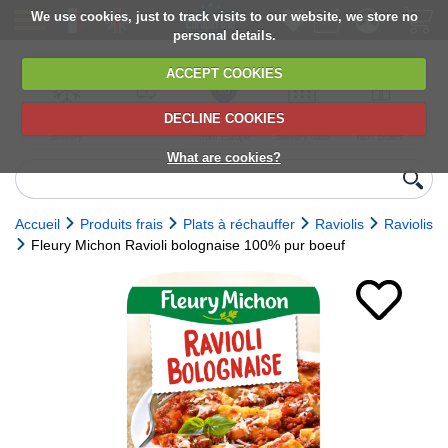
We use cookies, just to track visits to our website, we store no
personal details.
ACCEPT COOKIES
DECLINE COOKIES
UK сhilled
6,000+ products
Direct import
Choose your
Discounts on
delivery
from Europe
delivery date
next orders
What are cookies?
Accueil
Produits frais
Plats à réchauffer
Raviolis
Raviolis
Fleury Michon Ravioli bolognaise 100% pur boeuf