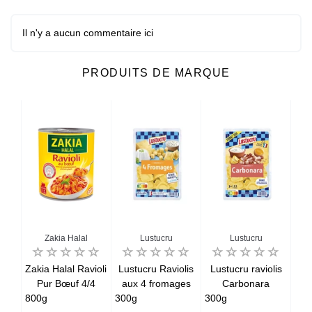
Il n'y a aucun commentaire ici
PRODUITS DE MARQUE
Zakia Halal
Lustucru
Lustucru
olis
Zakia Halal Ravioli
Lustucru Raviolis
Lustucru raviolis
Lus
s
Pur Bœuf 4/4
aux 4 fromages
Carbonara
800g
300g
300g
300