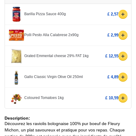
+
Barilla Pizza Sauce 400g
£ 2,57
+
Polli Pesto Alla Calabrese 2x90g
£ 2,99
+
Grated Emmental cheese 29% FAT 1kg
£ 12,55
+
Gallo Classic Virgin Olive Oil 250ml
£ 4,89
+
Coloured Tomatoes 1kg
£ 10,59
Description:
Découvrez les raviolis bolognaise 100% pur boeuf de Fleury
Michon, un plat savoureux et pratique pour vos repas. Chaque