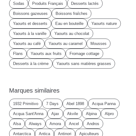
Sodas
Produits Français
Desserts lactés
Boissons gazeuses
Boissons fraîches
Yaourts et desserts
Eau en bouteille
Yaourts nature
Yaourts à la vanille
Yaourts au chocolat
Yaourts au café
Yaourts au caramel
Mousses
Flans
Yaourts aux fruits
Fromage cottage
Desserts à la crème
Yaourts sans matières grasses
Marques similaires
1932 Primitivo
7 Days
Abel 1898
Acqua Panna
Acqua Sant'Anna
Ajax
Akvile
Alpina
Alpro
Alsa
Always
Amora
Ancel
Andros
Antarctica
Antica
Antinori
Apiculteurs