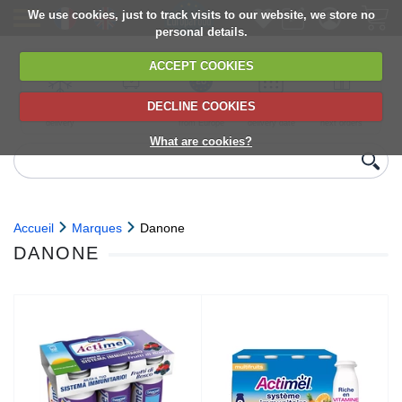
We use cookies, just to track visits to our website, we store no
personal details.
ACCEPT COOKIES
DECLINE COOKIES
UK сhilled
6,000+ products
Direct import
Choose your
Discounts on
delivery
from Europe
delivery date
next orders
What are cookies?
Accueil
Marques
Danone
DANONE