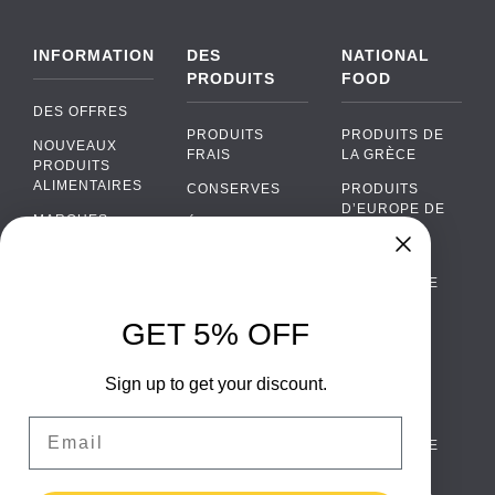
INFORMATION
DES
NATIONAL
PRODUITS
FOOD
DES OFFRES
PRODUITS
PRODUITS DE
NOUVEAUX
FRAIS
LA GRÈCE
PRODUITS
ALIMENTAIRES
CONSERVES
PRODUITS
D’EUROPE DE
MARQUES
ÉPICERIE
L’EST
FAQ
PRODUITS BIO
CUISINE
Chat
›
PORTUGAISE
PAIEMENTS
SODAS
Chat with our support team
CUISINE
LIVRAISON
GET 5% OFF
ALCOOL
ITALIENNE
WhatsApp
›
DE GROS
EMBALLAGES
Message us on WhatsApp
CUISINE
ALIMENTAIRES
Sign up to get your discount.
CONTACTEZ
ESPAGNOLE
NOUS
Facebook Messenger
›
Email
CUISINE
Message us on Messenger
TERMES ET
SCANDINAVE
CONDITIONS
CUISINE
Instagram Direct