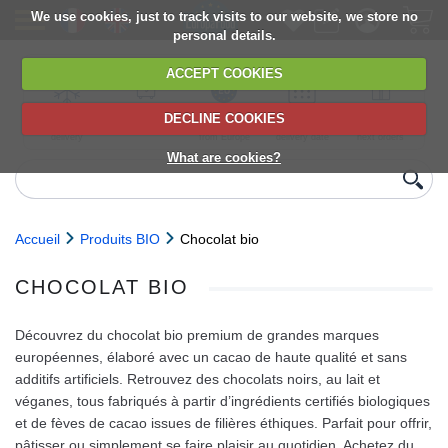
We use cookies, just to track visits to our website, we store no
personal details.
ACCEPT COOKIES
DECLINE COOKIES
UK сhilled
6,000+ products
Direct import
Choose your
Discounts on
delivery
from Europe
delivery date
next orders
What are cookies?
Accueil
Produits BIO
Chocolat bio
CHOCOLAT BIO
Découvrez du chocolat bio premium de grandes marques
européennes, élaboré avec un cacao de haute qualité et sans
additifs artificiels. Retrouvez des chocolats noirs, au lait et
véganes, tous fabriqués à partir d’ingrédients certifiés biologiques
et de fèves de cacao issues de filières éthiques. Parfait pour offrir,
pâtisser ou simplement se faire plaisir au quotidien. Achetez du