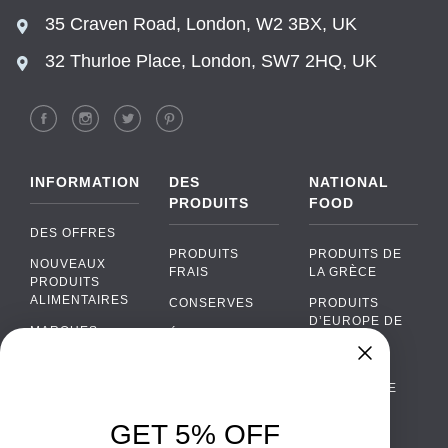
35 Craven Road, London, W2 3BX, UK
32 Thurloe Place, London, SW7 2HQ, UK
INFORMATION
DES
NATIONAL
PRODUITS
FOOD
DES OFFRES
PRODUITS
PRODUITS DE
NOUVEAUX
FRAIS
LA GRÈCE
PRODUITS
ALIMENTAIRES
CONSERVES
PRODUITS
D’EUROPE DE
MARQUES
ÉPICERIE
L’EST
FAQ
PRODUITS BIO
CUISINE
Chat
›
PORTUGAISE
PAIEMENTS
SODAS
Chat with our support team
CUISINE
LIVRAISON
GET 5% OFF
ALCOOL
ITALIENNE
WhatsApp