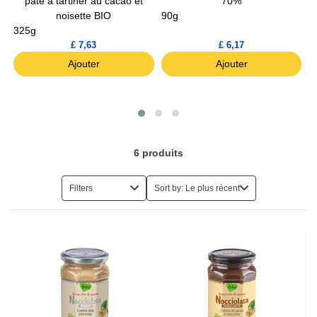
pâte à tartiner au cacao et
70%
noisette BIO
90g
325g
2
£ 7,63
£ 6,17
Ajouter
Ajouter
6
produits
Filters
Sort by: Le plus récent