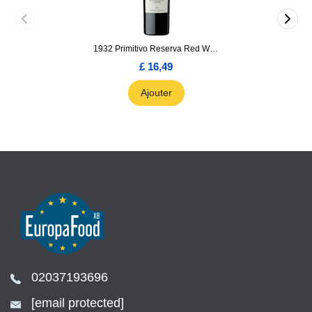
1932 Primitivo Reserva Red Wine 75cl
£ 16,49
Ajouter
02037193696
[email protected]