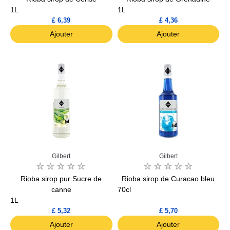
1L
1L
£ 6,39
£ 4,36
Ajouter
Ajouter
Gilbert
Gilbert
Rioba sirop pur Sucre de
Rioba sirop de Curacao bleu
canne
70cl
1L
£ 5,32
£ 5,70
Ajouter
Ajouter