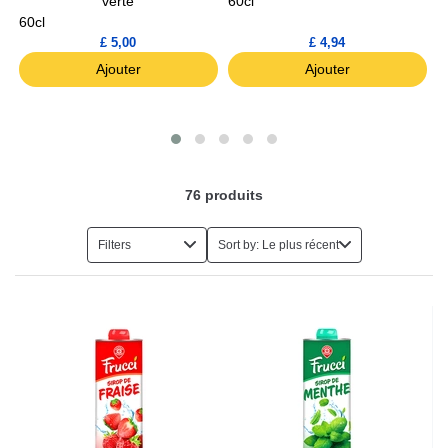
verte
60cl
6
60cl
£ 5,00
£ 4,94
Ajouter
Ajouter
76
produits
Filters
Sort by: Le plus récent