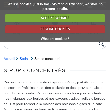
We use cookies, just to track visits to our website, we store no
personal details.
ACCEPT COOKIES
DECLINE COOKIES
UK сhilled
6,000+ products
Direct import
Choose your
Discounts on
delivery
from Europe
delivery date
next orders
What are cookies?
Accueil
Sodas
Sirops concentrés
SIROPS CONCENTRÉS
Découvrez notre gamme de sirops européens, parfaits pour des
boissons rafraîchissantes, des cocktails et des spritz sans alcool
pour toute la famille. Parcourez nos sirops classiques aux fruits,
nos mélanges aux herbes et nos saveurs traditionnelles d’Europe
de l’Est pour recréer à la maison des boissons dignes d’un café.
Achetez vos sirops en ligne au Royaume‑Uni et retrouvez les