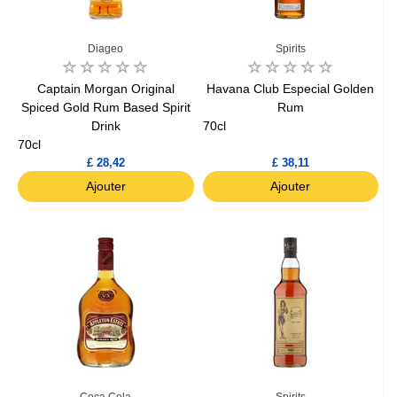
Diageo
Spirits
Captain Morgan Original
Havana Club Especial Golden
Spiced Gold Rum Based Spirit
Rum
Drink
70cl
70cl
£ 28,42
£ 38,11
Ajouter
Ajouter
Coca Cola
Spirits