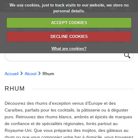
We use cookies, just to track visits to our website, we store no
personal details.
ACCEPT COOKIES
DECLINE COOKIES
UK сhilled
6,000+ products
Direct import
Choose your
Discounts on
delivery
from Europe
delivery date
next orders
What are cookies?
Accueil
Alcool
Rhum
RHUM
Découvrez des rhums d’exception venus d’Europe et des
Caraïbes, parfaits pour les cocktails, la pâtisserie ou à déguster
purs. Retrouvez des rhums blancs, ambrés et épicés de marques
de confiance et de spécialités régionales, livrés partout au
Royaume‑Uni. Que vous prépariez des mojitos, des gâteaux au
rhum ou que vous composiez votre bar à domicile, vous trouverez