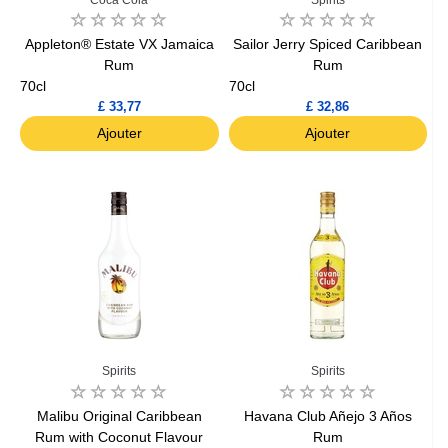
Appleton® Estate VX Jamaica
Sailor Jerry Spiced Caribbean
Rum
Rum
70cl
70cl
£ 33,77
£ 32,86
Ajouter
Ajouter
Spirits
Spirits
Malibu Original Caribbean
Havana Club Añejo 3 Años
Rum with Coconut Flavour
Rum