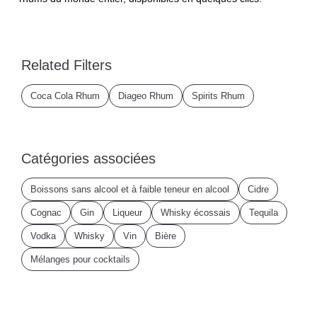
Related Filters
Coca Cola Rhum
Diageo Rhum
Spirits Rhum
Catégories associées
Boissons sans alcool et à faible teneur en alcool
Cidre
Cognac
Gin
Liqueur
Whisky écossais
Tequila
Vodka
Whisky
Vin
Bière
Mélanges pour cocktails