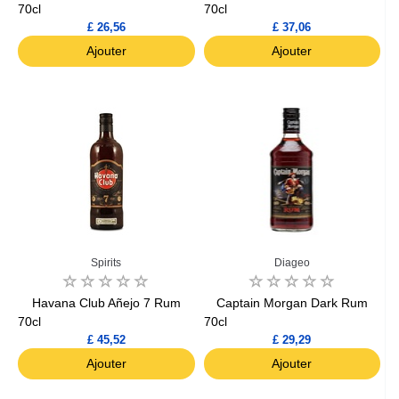
70cl
70cl
£ 26,56
£ 37,06
Ajouter
Ajouter
Spirits
Diageo
Havana Club Añejo 7 Rum
Captain Morgan Dark Rum
70cl
70cl
£ 45,52
£ 29,29
Ajouter
Ajouter