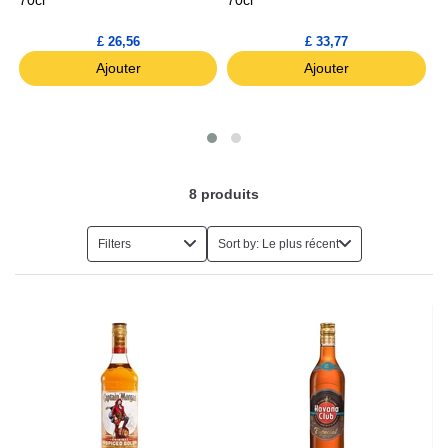
7
£ 26,56
£ 33,77
Ajouter
Ajouter
8
produits
Filters
Sort by: Le plus récent