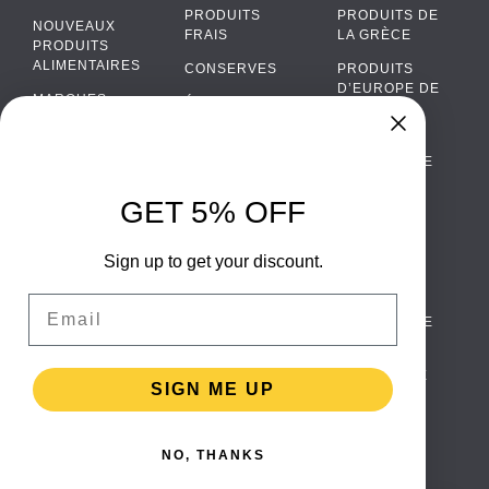
PRODUITS
PRODUITS DE
NOUVEAUX
FRAIS
LA GRÈCE
PRODUITS
ALIMENTAIRES
CONSERVES
PRODUITS
D’EUROPE DE
MARQUES
ÉPICERIE
L’EST
FAQ
PRODUITS BIO
CUISINE
Chat
›
PORTUGAISE
PAIEMENTS
SODAS
Chat with our support team
CUISINE
LIVRAISON
GET 5% OFF
ALCOOL
ITALIENNE
WhatsApp
›
DE GROS
EMBALLAGES
Message us on WhatsApp
CUISINE
ALIMENTAIRES
Sign up to get your discount.
CONTACTEZ
ESPAGNOLE
NOUS
Facebook Messenger
›
Email
CUISINE
Message us on Messenger
TERMES ET
SCANDINAVE
CONDITIONS
CUISINE
Instagram Direct
›
POLITIQUE DE
ALLEMANDE
Message us on Instagram
SIGN ME UP
CONFIDENTIALITÉ
CUISINE
RETURNS
TURQUE
Email
›
[email protected]
NO, THANKS
TESTIMONIALS