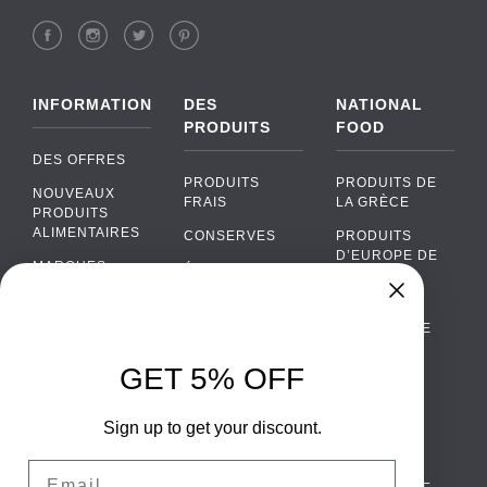
INFORMATION
DES
NATIONAL
PRODUITS
FOOD
DES OFFRES
PRODUITS
PRODUITS DE
NOUVEAUX
FRAIS
LA GRÈCE
PRODUITS
ALIMENTAIRES
CONSERVES
PRODUITS
D’EUROPE DE
MARQUES
ÉPICERIE
L’EST
FAQ
PRODUITS BIO
CUISINE
Chat
›
PORTUGAISE
PAIEMENTS
SODAS
Chat with our support team
CUISINE
LIVRAISON
GET 5% OFF
ALCOOL
ITALIENNE
WhatsApp
›
DE GROS
EMBALLAGES
Message us on WhatsApp
CUISINE
ALIMENTAIRES
Sign up to get your discount.
CONTACTEZ
ESPAGNOLE
NOUS
Facebook Messenger
›
Email
CUISINE
Message us on Messenger