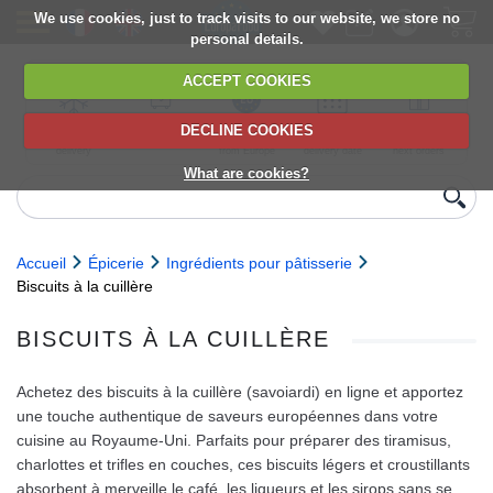
We use cookies, just to track visits to our website, we store no
personal details.
ACCEPT COOKIES
DECLINE COOKIES
UK сhilled
6,000+ products
Direct import
Choose your
Discounts on
delivery
from Europe
delivery date
next orders
What are cookies?
Accueil
Épicerie
Ingrédients pour pâtisserie
Biscuits à la cuillère
BISCUITS À LA CUILLÈRE
Achetez des biscuits à la cuillère (savoiardi) en ligne et apportez
une touche authentique de saveurs européennes dans votre
cuisine au Royaume-Uni. Parfaits pour préparer des tiramisus,
charlottes et trifles en couches, ces biscuits légers et croustillants
absorbent à merveille le café, les liqueurs et les sirops sans se