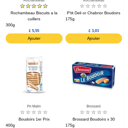
Rochambeau
Rochambeau
Rochambeau Biscuits a la
P'tit Deli or Chabrior Boudoirs
cuillers
175g
300g
£ 5,55
£ 3,03
Ajouter
Ajouter
Pri Malin
Brossard
Boudoirs 1er Prix
Brossard Boudoirs x 30
400g
175g