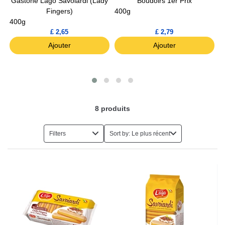
Gastone Lago Savoiardi (Lady
Boudoirs 1er Prix
Fingers)
400g
1
400g
£ 2,65
£ 2,79
Ajouter
Ajouter
8
produits
Filters
Sort by: Le plus récent