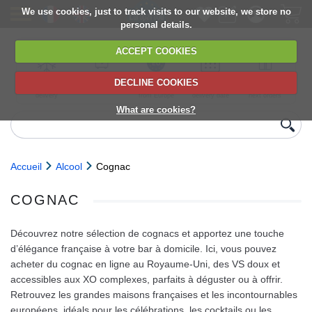
We use cookies, just to track visits to our website, we store no
personal details.
ACCEPT COOKIES
DECLINE COOKIES
UK сhilled
6,000+ products
Direct import
Choose your
Discounts on
delivery
from Europe
delivery date
next orders
What are cookies?
Accueil
Alcool
Cognac
COGNAC
Découvrez notre sélection de cognacs et apportez une touche
d’élégance française à votre bar à domicile. Ici, vous pouvez
acheter du cognac en ligne au Royaume‑Uni, des VS doux et
accessibles aux XO complexes, parfaits à déguster ou à offrir.
Retrouvez les grandes maisons françaises et les incontournables
européens, idéals pour les célébrations, les cocktails ou les