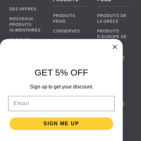
DES OFFRES
PRODUITS
PRODUITS DE
NOUVEAUX
FRAIS
LA GRÈCE
PRODUITS
ALIMENTAIRES
CONSERVES
PRODUITS
D’EUROPE DE
MARQUES
ÉPICERIE
L’EST
FAQ
PRODUITS BIO
CUISINE
Chat
›
PORTUGAISE
PAIEMENTS
SODAS
Chat with our support team
CUISINE
LIVRAISON
GET 5% OFF
ALCOOL
ITALIENNE
WhatsApp
›
DE GROS
EMBALLAGES
Message us on WhatsApp
CUISINE
ALIMENTAIRES
Sign up to get your discount.
CONTACTEZ
ESPAGNOLE
NOUS
Facebook Messenger
›
Email
CUISINE
Message us on Messenger
TERMES ET
SCANDINAVE
CONDITIONS
CUISINE
Instagram Direct
›
POLITIQUE DE
ALLEMANDE
Message us on Instagram
SIGN ME UP
CONFIDENTIALITÉ
CUISINE
RETURNS
TURQUE
Email
›