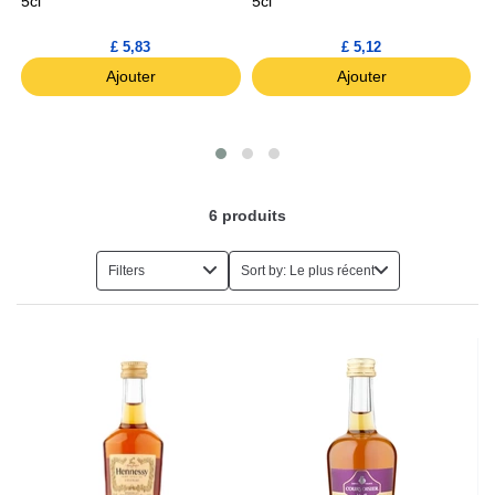
5cl
5cl
7
£ 5,83
£ 5,12
Ajouter
Ajouter
6
produits
Filters
Sort by: Le plus récent