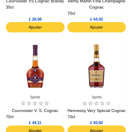
Courvoisier VS Cognac Brandy
Remy Martin Fine Champagne
35cl
Cognac
70cl
£ 28,08
£ 64,92
Ajouter
Ajouter
Spirits
Spirits
Courvoisier V. S. Cognac
Hennessy Very Special Cognac
70cl
70cl
£ 44,11
£ 60,82
Ajouter
Ajouter