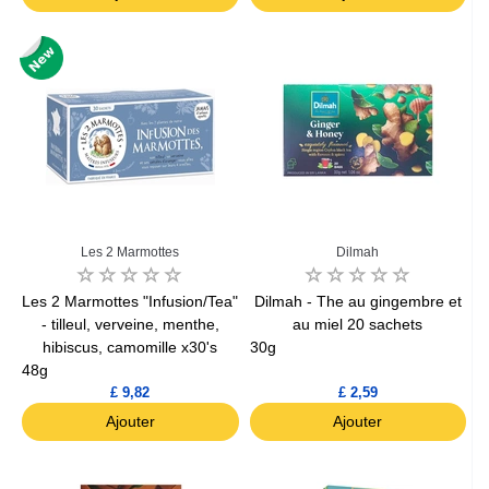
Les 2 Marmottes
Dilmah
Les 2 Marmottes "Infusion/Tea"
Dilmah - The au gingembre et
- tilleul, verveine, menthe,
au miel 20 sachets
hibiscus, camomille x30's
30g
48g
£ 9,82
£ 2,59
Ajouter
Ajouter