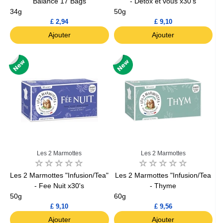
Balance 17 Bags
- Detox et vous x30's
34g
50g
£ 2,94
£ 9,10
Ajouter
Ajouter
Les 2 Marmottes
Les 2 Marmottes
Les 2 Marmottes "Infusion/Tea"
Les 2 Marmottes "Infusion/Tea
- Fee Nuit x30's
- Thyme
50g
60g
£ 9,10
£ 9,56
Ajouter
Ajouter