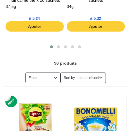
nuit calme the x 20 sachets
sachets
37,5g
34g
3
£ 5,24
£ 5,32
Ajouter
Ajouter
98
produits
Filters
Sort by: Le plus récent