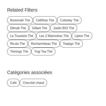
Related Filters
Bonomelli Thé
Celliflore Thé
Cotterley Thé
Dilmah Thé
Gilbert Thé
Jardin BIO Thé
La Tisaniere Thé
Les 2 Marmottes Thé
Lipton Thé
Ricola Thé
Rochamnbeau Thé
Teapigs Thé
Twinings Thé
Yogi Tea Thé
Catégories associées
Café
Chocolat chaud