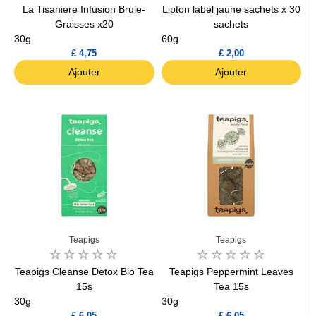
La Tisaniere Infusion Brule-
Lipton label jaune sachets x 30
Graisses x20
sachets
30g
60g
£ 4,75
£ 2,00
Ajouter
Ajouter
Teapigs
Teapigs
Teapigs Cleanse Detox Bio Tea
Teapigs Peppermint Leaves
15s
Tea 15s
30g
30g
£ 6,05
£ 6,05