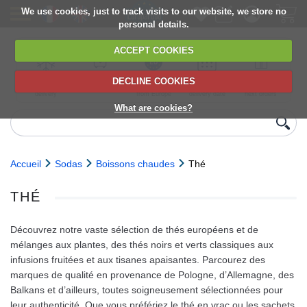
We use cookies, just to track visits to our website, we store no
personal details.
ACCEPT COOKIES
DECLINE COOKIES
UK сhilled
6,000+ products
Direct import
Choose your
Discounts on
delivery
from Europe
delivery date
next orders
What are cookies?
Accueil
Sodas
Boissons chaudes
Thé
THÉ
Découvrez notre vaste sélection de thés européens et de
mélanges aux plantes, des thés noirs et verts classiques aux
infusions fruitées et aux tisanes apaisantes. Parcourez des
marques de qualité en provenance de Pologne, d’Allemagne, des
Balkans et d’ailleurs, toutes soigneusement sélectionnées pour
leur authenticité. Que vous préfériez le thé en vrac ou les sachets