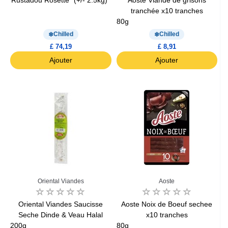
Rustadou Rosette* (+/- 2.5kg)*
Aoste Viande de grisons
tranchée x10 tranches
80g
Chilled
Chilled
£ 74,19
£ 8,91
Ajouter
Ajouter
Oriental Viandes
Aoste
Oriental Viandes Saucisse
Aoste Noix de Boeuf sechee
Seche Dinde & Veau Halal
x10 tranches
200g
80g