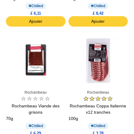
Chilled
Chilled
£ 6,11
£ 8,42
Ajouter
Ajouter
Rochambeau
Rochambeau
Rochambeau Viande des
Rochambeau Coppa Italienne
grisons
x12 tranches
70g
100g
Chilled
Chilled
£ 6,29
£ 3,78