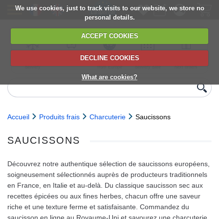
We use cookies, just to track visits to our website, we store no
personal details.
ACCEPT COOKIES
DECLINE COOKIES
UK сhilled
6,000+ products
Direct import
Choose your
Discounts on
delivery
from Europe
delivery date
next orders
What are cookies?
Accueil
Produits frais
Charcuterie
Saucissons
SAUCISSONS
Découvrez notre authentique sélection de saucissons européens,
soigneusement sélectionnés auprès de producteurs traditionnels
en France, en Italie et au‑delà. Du classique saucisson sec aux
recettes épicées ou aux fines herbes, chacun offre une saveur
riche et une texture ferme et satisfaisante. Commandez du
saucisson en ligne au Royaume‑Uni et savourez une charcuterie