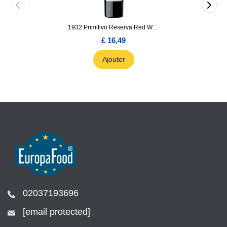
1932 Primitivo Reserva Red Wine 75cl
£ 16,49
Ajouter
02037193696
[email protected]