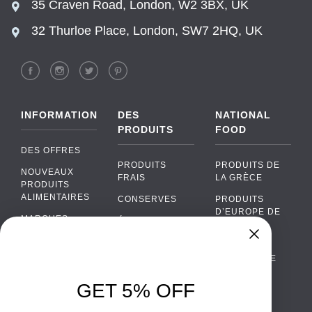
35 Craven Road, London, W2 3BX, UK
32 Thurloe Place, London, SW7 2HQ, UK
INFORMATION
DES
NATIONAL
PRODUITS
FOOD
DES OFFRES
PRODUITS
PRODUITS DE
NOUVEAUX
FRAIS
LA GRÈCE
PRODUITS
ALIMENTAIRES
CONSERVES
PRODUITS
D’EUROPE DE
MARQUES
ÉPICERIE
L’EST
FAQ
PRODUITS BIO
CUISINE
Chat
›
PORTUGAISE
PAIEMENTS
SODAS
Chat with our support team
CUISINE
LIVRAISON
GET 5% OFF
ALCOOL
ITALIENNE
WhatsApp
›
DE GROS
EMBALLAGES
Message us on WhatsApp