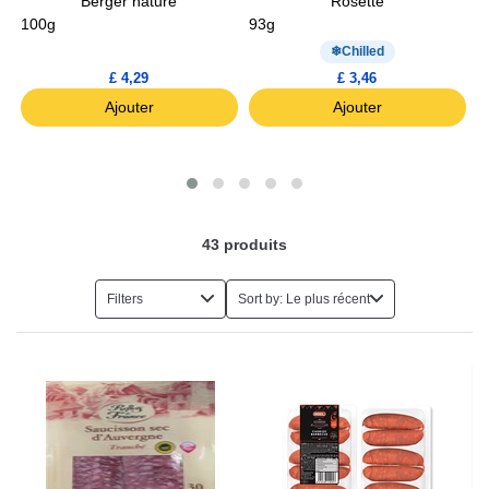
Berger nature
Rosette
100g
93g
Chilled
£ 4,29
£ 3,46
Ajouter
Ajouter
43
produits
Filters
Sort by: Le plus récent