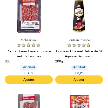
Rochambeau
Bordeau Chesnel
Rochambeau Pave au poivre
Bordeau Chesnel Delice de St
vert x5 tranches
Agaune Saucisson
80g
200g
Chilled
Chilled
£ 3,85
£ 8,25
Ajouter
Ajouter