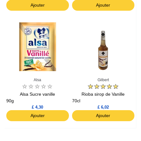
Ajouter
Ajouter
Alsa
Gilbert
Alsa Sucre vanille
Rioba sirop de Vanille
90g
70cl
£ 4,30
£ 6,02
Ajouter
Ajouter