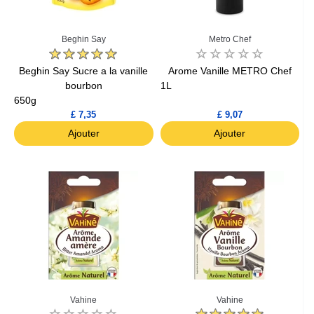
Beghin Say
Metro Chef
Beghin Say Sucre a la vanille
Arome Vanille METRO Chef
bourbon
1L
650g
£ 7,35
£ 9,07
Ajouter
Ajouter
Vahine
Vahine