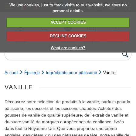
We use cookies, just to track visits to our website, we store no
personal details.
ACCEPT COOKIES
DECLINE COOKIES
UK сhilled
6,000+ products
Direct import
Choose your
Discounts on
delivery
from Europe
delivery date
next orders
What are cookies?
Accueil
Épicerie
Ingrédients pour pâtisserie
Vanille
VANILLE
Découvrez notre sélection de produits à la vanille, parfaits pour la
pâtisserie, les desserts et les boissons chaudes. Achetez des
gousses de vanille de qualité supérieure, de l’extrait de vanille et
du sucre vanillé de marques européennes de confiance, livrés
dans tout le Royaume‑Uni. Que vous prépariez une crème
anglaise, des gâteaux ou des pâtisseries de fête, notre vanille de