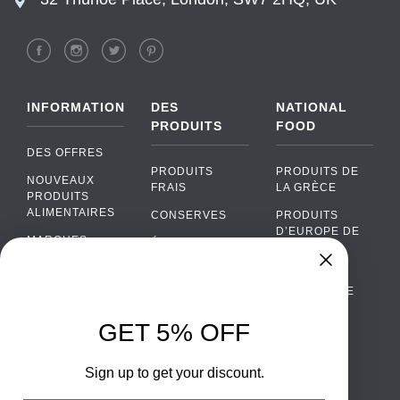
INFORMATION
DES
NATIONAL
PRODUITS
FOOD
DES OFFRES
PRODUITS
PRODUITS DE
NOUVEAUX
FRAIS
LA GRÈCE
PRODUITS
ALIMENTAIRES
CONSERVES
PRODUITS
D’EUROPE DE
MARQUES
ÉPICERIE
L’EST
FAQ
PRODUITS BIO
CUISINE
Chat
›
PORTUGAISE
PAIEMENTS
SODAS
Chat with our support team
CUISINE
LIVRAISON
GET 5% OFF
ALCOOL
ITALIENNE
WhatsApp
›
DE GROS
EMBALLAGES
Message us on WhatsApp
CUISINE
ALIMENTAIRES
Sign up to get your discount.
CONTACTEZ
ESPAGNOLE
NOUS
Facebook Messenger