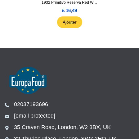
1932 Primitivo Reserva Red Wine 75cl
£ 16,49
Ajouter
02037193696
[email protected]
35 Craven Road, London, W2 3BX, UK
32 Thurloe Place, London, SW7 2HQ, UK