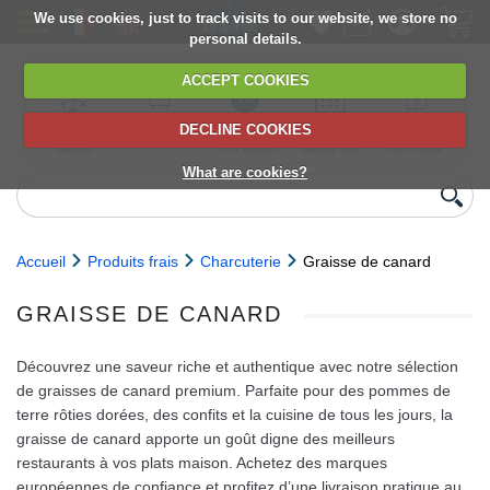
We use cookies, just to track visits to our website, we store no
personal details.
ACCEPT COOKIES
DECLINE COOKIES
UK сhilled
6,000+ products
Direct import
Choose your
Discounts on
delivery
from Europe
delivery date
next orders
What are cookies?
Accueil
Produits frais
Charcuterie
Graisse de canard
GRAISSE DE CANARD
Découvrez une saveur riche et authentique avec notre sélection
de graisses de canard premium. Parfaite pour des pommes de
terre rôties dorées, des confits et la cuisine de tous les jours, la
graisse de canard apporte un goût digne des meilleurs
restaurants à vos plats maison. Achetez des marques
européennes de confiance et profitez d’une livraison pratique au