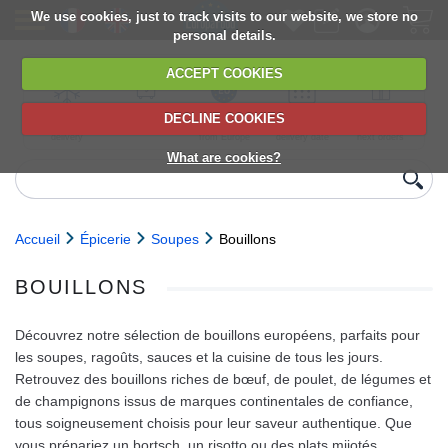
We use cookies, just to track visits to our website, we store no
personal details.
ACCEPT COOKIES
DECLINE COOKIES
UK сhilled
6,000+ products
Direct import
Choose your
Discounts on
delivery
from Europe
delivery date
next orders
What are cookies?
Accueil
Épicerie
Soupes
Bouillons
BOUILLONS
Découvrez notre sélection de bouillons européens, parfaits pour
les soupes, ragoûts, sauces et la cuisine de tous les jours.
Retrouvez des bouillons riches de bœuf, de poulet, de légumes et
de champignons issus de marques continentales de confiance,
tous soigneusement choisis pour leur saveur authentique. Que
vous prépariez un bortsch, un risotto ou des plats mijotés