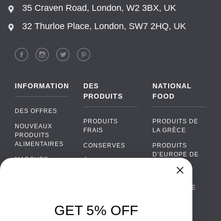
35 Craven Road, London, W2 3BX, UK
32 Thurloe Place, London, SW7 2HQ, UK
INFORMATION
DES
NATIONAL
PRODUITS
FOOD
DES OFFRES
PRODUITS
PRODUITS DE
NOUVEAUX
FRAIS
LA GRÈCE
PRODUITS
ALIMENTAIRES
CONSERVES
PRODUITS
D’EUROPE DE
MARQUES
ÉPICERIE
L’EST
FAQ
PRODUITS BIO
CUISINE
Chat
›
PORTUGAISE
PAIEMENTS
SODAS
Chat with our support team
CUISINE
LIVRAISON
GET 5% OFF
ALCOOL
ITALIENNE
WhatsApp
›
DE GROS