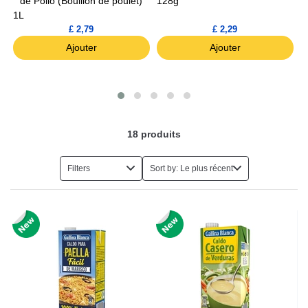
de Pollo (Bouillon de poulet)
128g
1L
£ 2,79
£ 2,29
Ajouter
Ajouter
18
produits
Filters
Sort by: Le plus récent