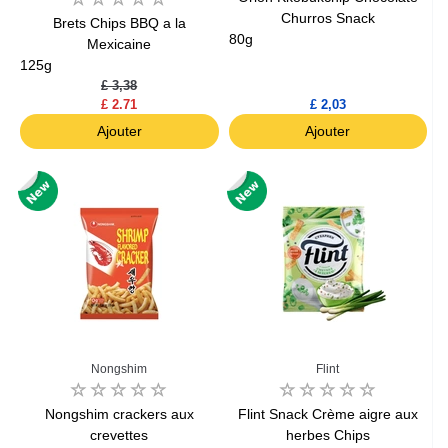
Churros Snack
Brets Chips BBQ a la
80g
Mexicaine
125g
£ 3,38
£ 2.71
£ 2,03
Ajouter
Ajouter
Nongshim
Flint
Nongshim crackers aux
Flint Snack Crème aigre aux
crevettes
herbes Chips