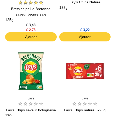
Lay's Chips Nature
135g
Brets chips La Bretonne
saveur beurre sale
125g
£ 3,48
£ 2.78
£ 3,22
Ajouter
Ajouter
Lays
Lays
Lay's Chips saveur bolognaise
Lay's Chips nature 6x25g
130g