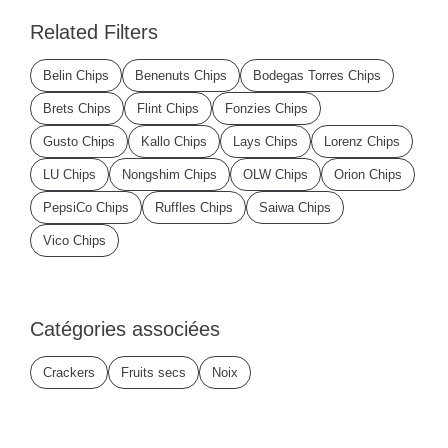
Related Filters
Belin Chips
Benenuts Chips
Bodegas Torres Chips
Brets Chips
Flint Chips
Fonzies Chips
Gusto Chips
Kallo Chips
Lays Chips
Lorenz Chips
LU Chips
Nongshim Chips
OLW Chips
Orion Chips
PepsiCo Chips
Ruffles Chips
Saiwa Chips
Vico Chips
Catégories associées
Crackers
Fruits secs
Noix