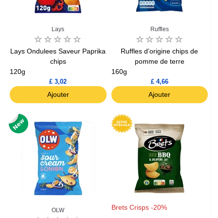
Lays
Ruffles
Lays Ondulees Saveur Paprika
Ruffles d’origine chips de
chips
pomme de terre
120g
160g
£ 3,02
£ 4,66
Ajouter
Ajouter
Brets Crisps -20%
OLW