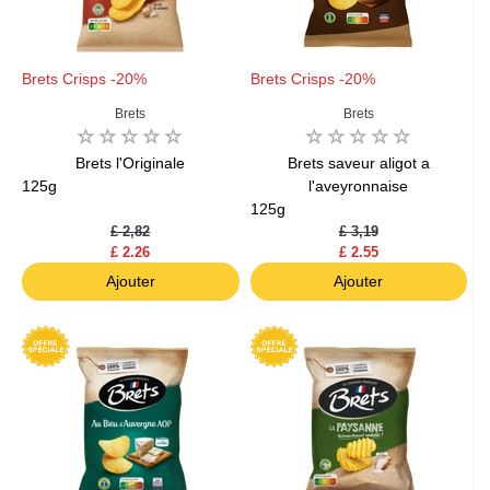
Brets Crisps -20%
Brets Crisps -20%
Brets
Brets
Brets l'Originale
Brets saveur aligot a
125g
l'aveyronnaise
125g
£ 2,82
£ 3,19
£ 2.26
£ 2.55
Ajouter
Ajouter