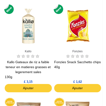
Kallo
Fonzies
Kallo Gateaux de riz a faible
Fonzies Snack Sacchetto chips
teneur en matieres grasses et
40g
legerement sales
130g
£ 3,15
£ 1,62
Ajouter
Ajouter