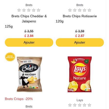
Brets
Brets
Brets Chips Cheddar &
Brets Chips Rotisserie
Jalapeno
120g
125g
£ 3,55
£ 3,59
£ 2.84
£ 2.87
Ajouter
Ajouter
Brets Crisps -20%
Lays
Brets