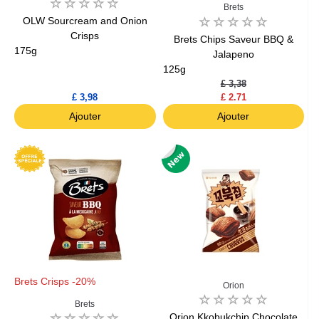
Brets
OLW Sourcream and Onion
Crisps
Brets Chips Saveur BBQ &
175g
Jalapeno
125g
£ 3,38
£ 3,98
£ 2.71
Ajouter
Ajouter
Brets Crisps -20%
Orion
Brets
Orion Kkobukchip Chocolate