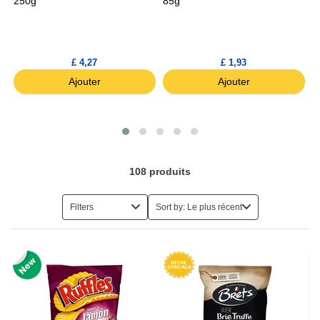
250g
85g
8
£ 4,27
£ 1,93
Ajouter
Ajouter
108
produits
Filters
Sort by: Le plus récent