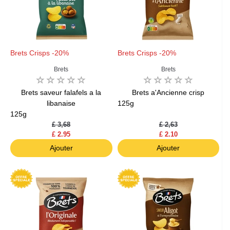
Brets Crisps -20%
Brets Crisps -20%
Brets
Brets
Brets saveur falafels a la
Brets a'Ancienne crisp
libanaise
125g
125g
£ 3,68
£ 2,63
£ 2.95
£ 2.10
Ajouter
Ajouter