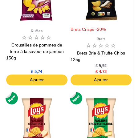
Brets Crisps -20%
Ruffles
Brets
Croustilles de pommes de
terre à la saveur de jambon
Brets Brie & Truffe Chips
150g
125g
£ 5,92
£ 5,74
£ 4.73
Ajouter
Ajouter