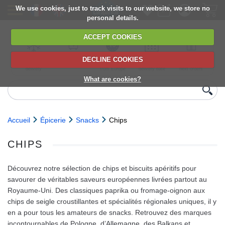
We use cookies, just to track visits to our website, we store no
personal details.
ACCEPT COOKIES
DECLINE COOKIES
UK сhilled
6,000+ products
Direct import
Choose your
Discounts on
delivery
from Europe
delivery date
next orders
What are cookies?
Accueil
Épicerie
Snacks
Chips
CHIPS
Découvrez notre sélection de chips et biscuits apéritifs pour
savourer de véritables saveurs européennes livrées partout au
Royaume‑Uni. Des classiques paprika ou fromage‑oignon aux
chips de seigle croustillantes et spécialités régionales uniques, il y
en a pour tous les amateurs de snacks. Retrouvez des marques
incontournables de Pologne, d’Allemagne, des Balkans et