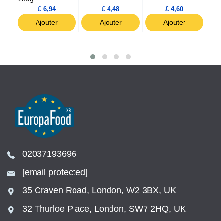
£ 6,94
£ 4,48
£ 4,60
Ajouter
Ajouter
Ajouter
02037193696
[email protected]
35 Craven Road, London, W2 3BX, UK
32 Thurloe Place, London, SW7 2HQ, UK