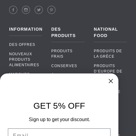
INFORMATION
DES
NATIONAL
PRODUITS
FOOD
DES OFFRES
PRODUITS
PRODUITS DE
NOUVEAUX
FRAIS
LA GRÈCE
PRODUITS
ALIMENTAIRES
CONSERVES
PRODUITS
D’EUROPE DE
MARQUES
ÉPICERIE
L’EST
FAQ
PRODUITS BIO
CUISINE
Chat
›
PORTUGAISE
PAIEMENTS
SODAS
Chat with our support team
CUISINE
LIVRAISON
GET 5% OFF
ALCOOL
ITALIENNE
WhatsApp
›
DE GROS
EMBALLAGES
Message us on WhatsApp
CUISINE
ALIMENTAIRES
Sign up to get your discount.
CONTACTEZ
ESPAGNOLE
NOUS
Facebook Messenger
›
Email
CUISINE
Message us on Messenger