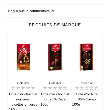
Il n'y a aucun commentaire ici
PRODUITS DE MARQUE
Cote d'or
Cote d'or
Cote d'or
ine
Cote d'or chocolat
Cote d'or chocolat
Cote d'or Noir
Cot
r
noir avec
noir 70% Cacao
86% Cacao
no
noisettes entieres
100g
100g
pa
180g
150