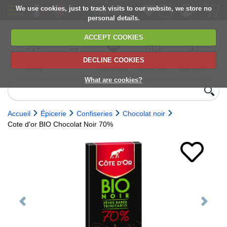
We use cookies, just to track visits to our website, we store no
personal details.
ACCEPT COOKIES
DECLINE COOKIES
UK сhilled
6,000+ products
Direct import
Choose your
Discounts on
delivery
from Europe
delivery date
next orders
What are cookies?
Accueil
Épicerie
Confiseries
Chocolat noir
Cote d'or BIO Chocolat Noir 70%
Previous
Next