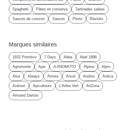
Spaghetti
Pâtes en conserve
Tartinades salées
Sauces de cuisson
Sauces
Pesto
Raviolis
Marques similaires
1932 Primitivo
7 Days
Abba
Abel 1898
Agromonte
Ajax
AJINOMOTO
Alpina
Alpro
Alsa
Always
Amora
Ancel
Andros
Antica
Antinori
Apiculteurs
L'Arbre Vert
AriZona
Armand Dartois