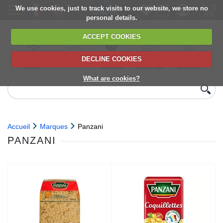
We use cookies, just to track visits to our website, we store no
personal details.
ACCEPT COOKIES
DECLINE COOKIES
UK сhilled
6,000+ products
Direct import
Choose your
Discounts on
delivery
from Europe
delivery date
next orders
What are cookies?
Accueil
Marques
Panzani
PANZANI