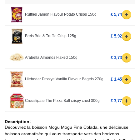
+
Ruffles Jamon Flavour Potato Crisps 150g
£ 5,74
+
Brets Brie & Truffle Crisp 125g
£ 5,92
+
Arabella Almonds Flaked 150g
£ 3,73
+
Hlebodar Prostye Vanilla Flavour Bagels 270g
£ 1,45
+
Croustipate The Pizza Ball crispy crust 300g
£ 3,77
Description:
Découvrez la boisson Mogu Mogu Pina Colada, une délicieuse
boisson aromatisée qui vous transporte vers des horizons