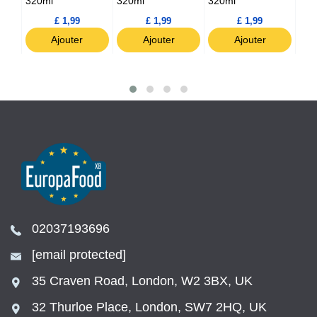
320ml
320ml
320ml
320
£ 1,99
£ 1,99
£ 1,99
Ajouter
Ajouter
Ajouter
02037193696
[email protected]
35 Craven Road, London, W2 3BX, UK
32 Thurloe Place, London, SW7 2HQ, UK