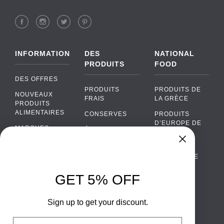
INFORMATION
DES
NATIONAL
PRODUITS
FOOD
DES OFFRES
PRODUITS
PRODUITS DE
NOUVEAUX
FRAIS
LA GRÈCE
PRODUITS
ALIMENTAIRES
CONSERVES
PRODUITS
D’EUROPE DE
MARQUES
ÉPICERIE
L’EST
FAQ
PRODUITS BIO
CUISINE
Chat
›
PORTUGAISE
PAIEMENTS
SODAS
Chat with our support team
CUISINE
LIVRAISON
GET 5% OFF
ALCOOL
ITALIENNE
WhatsApp
›
DE GROS
EMBALLAGES
Message us on WhatsApp
CUISINE
ALIMENTAIRES
Sign up to get your discount.
CONTACTEZ
ESPAGNOLE
NOUS
Facebook Messenger
›
Email
CUISINE