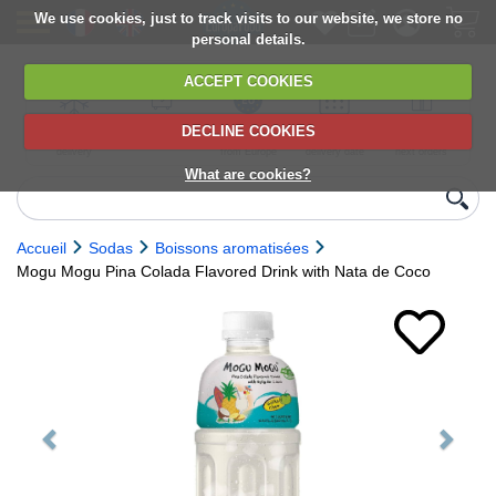
We use cookies, just to track visits to our website, we store no
personal details.
ACCEPT COOKIES
DECLINE COOKIES
UK сhilled
6,000+ products
Direct import
Choose your
Discounts on
delivery
from Europe
delivery date
next orders
What are cookies?
Accueil
Sodas
Boissons aromatisées
Mogu Mogu Pina Colada Flavored Drink with Nata de Coco
Previous
Next