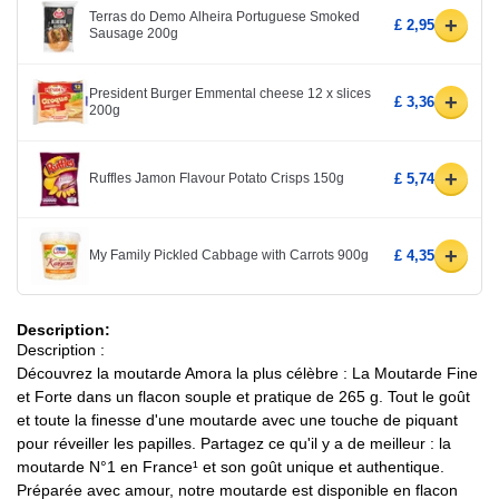
Terras do Demo Alheira Portuguese Smoked
+
£ 2,95
Sausage 200g
President Burger Emmental cheese 12 x slices
+
£ 3,36
200g
+
Ruffles Jamon Flavour Potato Crisps 150g
£ 5,74
+
My Family Pickled Cabbage with Carrots 900g
£ 4,35
Description:
Description :
Découvrez la moutarde Amora la plus célèbre : La Moutarde Fine
et Forte dans un flacon souple et pratique de 265 g. Tout le goût
et toute la finesse d'une moutarde avec une touche de piquant
pour réveiller les papilles. Partagez ce qu'il y a de meilleur : la
moutarde N°1 en France¹ et son goût unique et authentique.
Préparée avec amour, notre moutarde est disponible en flacon