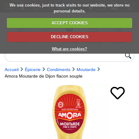
We use cookies, just to track visits to our website, we store no
personal details.
ACCEPT COOKIES
DECLINE COOKIES
UK сhilled
6,000+ products
Direct import
Choose your
Discounts on
delivery
from Europe
delivery date
next orders
What are cookies?
Accueil
Épicerie
Condiments
Moutarde
Amora Moutarde de Dijon flacon souple