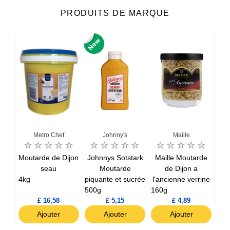
PRODUITS DE MARQUE
Metro Chef
Johnny's
Maille
rde
Moutarde de Dijon
Johnnys Sotstark
Maille Moutarde
Mo
seau
Moutarde
de Dijon a
Di
4kg
piquante et sucrée
l'ancienne verrine
200
500g
160g
£ 16,58
£ 5,15
£ 4,89
Ajouter
Ajouter
Ajouter