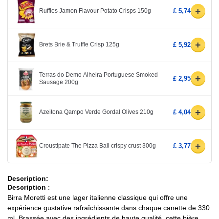
+
Ruffles Jamon Flavour Potato Crisps 150g
£ 5,74
+
Brets Brie & Truffle Crisp 125g
£ 5,92
Terras do Demo Alheira Portuguese Smoked
+
£ 2,95
Sausage 200g
+
Azeitona Qampo Verde Gordal Olives 210g
£ 4,04
+
Croustipate The Pizza Ball crispy crust 300g
£ 3,77
Description:
Description
:
Birra Moretti est une lager italienne classique qui offre une
expérience gustative rafraîchissante dans chaque canette de 330
ml. Brassée avec des ingrédients de haute qualité, cette bière