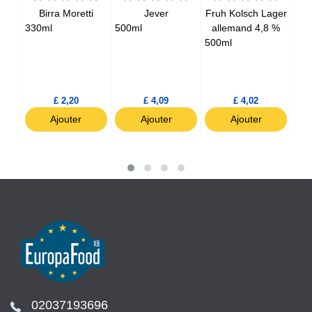
ière
Birra Moretti
Jever
Fruh Kolsch Lager
Ho
330ml
500ml
allemand 4,8 %
G
500ml
500
£ 2,20
£ 4,09
£ 4,02
Ajouter
Ajouter
Ajouter
02037193696