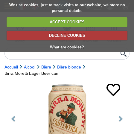
We use cookies, just to track visits to our website, we store no
personal details.
ACCEPT COOKIES
DECLINE COOKIES
UK сhilled
6,000+ products
Direct import
Choose your
Discounts on
delivery
from Europe
delivery date
next orders
What are cookies?
Accueil
Alcool
Bière
Bière blonde
Birra Moretti Lager Beer can
Previous
Next