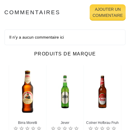
AJOUTER UN
COMMENTAIRES
COMMENTAIRE
Il n'y a aucun commentaire ici
PRODUITS DE MARQUE
n
Birra Moretti
Jever
Colner Hofbrau Fruh
Ho