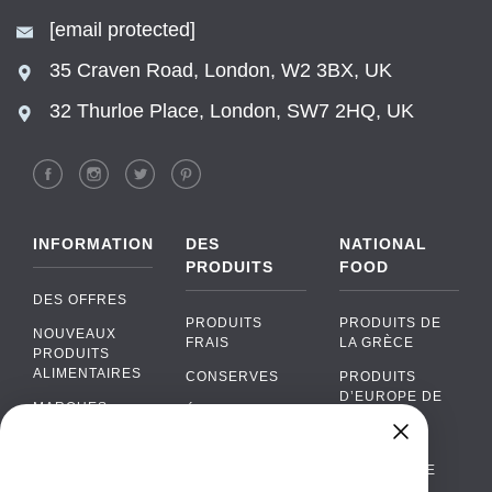
[email protected]
35 Craven Road, London, W2 3BX, UK
32 Thurloe Place, London, SW7 2HQ, UK
INFORMATION
DES
NATIONAL
PRODUITS
FOOD
DES OFFRES
PRODUITS
PRODUITS DE
NOUVEAUX
FRAIS
LA GRÈCE
PRODUITS
ALIMENTAIRES
CONSERVES
PRODUITS
D’EUROPE DE
MARQUES
ÉPICERIE
L’EST
FAQ
PRODUITS BIO
CUISINE
Chat
›
PORTUGAISE
PAIEMENTS
SODAS
Chat with our support team