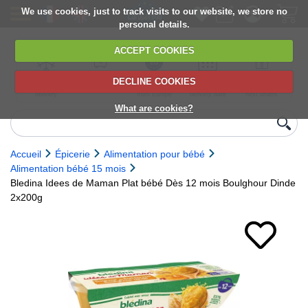
We use cookies, just to track visits to our website, we store no
personal details.
ACCEPT COOKIES
DECLINE COOKIES
UK сhilled
6,000+ products
Direct import
Choose your
Discounts on
delivery
from Europe
delivery date
next orders
What are cookies?
Accueil
Épicerie
Alimentation pour bébé
Alimentation bébé 15 mois
Bledina Idees de Maman Plat bébé Dès 12 mois Boulghour Dinde
2x200g