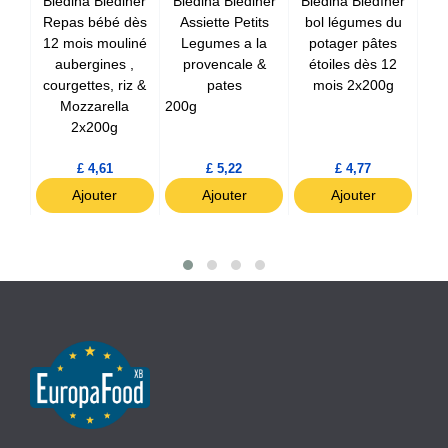
ar
Bledina Blediner
Bledina Blediner
Blédina Blédîner
Bl
 et
Repas bébé dès
Assiette Petits
bol légumes du
Re
 des
12 mois mouliné
Legumes a la
potager pâtes
15 
0g
aubergines ,
provencale &
étoiles dès 12
courgettes, riz &
pates
mois 2x200g
ép
Mozzarella
200g
pâ
2x200g
£ 4,61
£ 5,22
£ 4,77
Ajouter
Ajouter
Ajouter