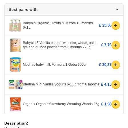
Best pairs with
Babybio Organic Growth Milk from 10 months
+
£ 25,36
6x1L
Babybio 5 Vanilla cereals with rice, wheat, oats,
+
£ 7,76
rye and quinoa powder from 6 months 220g
+
Modilac baby milk Formula 1 Oeba 900g
£ 30,37
+
Bledina Mini Vanilla yogurts 6x55g from 6 months
£ 4,15
+
Organix Organic Strawberry Weaning Wands 25g
£ 1,98
Description: