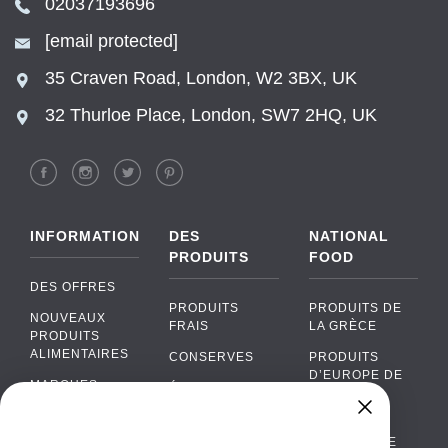
02037193696
[email protected]
35 Craven Road, London, W2 3BX, UK
32 Thurloe Place, London, SW7 2HQ, UK
INFORMATION
DES
NATIONAL
PRODUITS
FOOD
DES OFFRES
PRODUITS
PRODUITS DE
NOUVEAUX
FRAIS
LA GRÈCE
PRODUITS
ALIMENTAIRES
CONSERVES
PRODUITS
D’EUROPE DE
MARQUES
ÉPICERIE
L’EST
FAQ
PRODUITS BIO
CUISINE
Chat
›
PORTUGAISE
PAIEMENTS