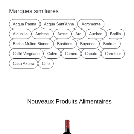
Marques similaires
Acqua Panna
Acqua Sant'Anna
Agromonte
Alcubilla
Ambrosi
Aoste
Aro
Auchan
Barilla
Barilla Mulino Bianco
Bastides
Bayonne
Bodrum
Caffè Vergnano
Calve
Cameo
Caputo
Carrefour
Casa Azurra
Cirio
Nouveaux Produits Alimentaires