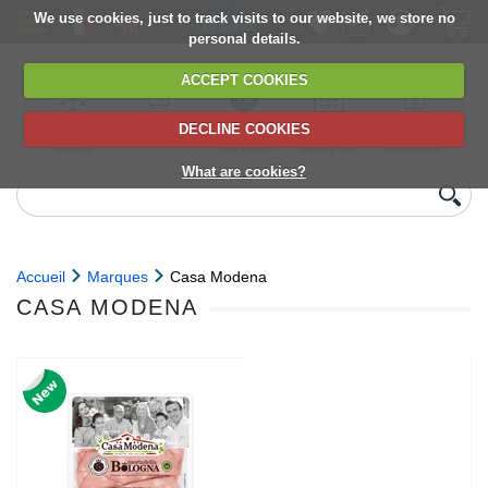
We use cookies, just to track visits to our website, we store no
personal details.
ACCEPT COOKIES
DECLINE COOKIES
UK сhilled
6,000+ products
Direct import
Choose your
Discounts on
delivery
from Europe
delivery date
next orders
What are cookies?
Accueil
Marques
Casa Modena
CASA MODENA