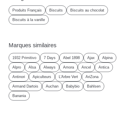
Produits Français
Biscuits
Biscuits au chocolat
Biscuits à la vanille
Marques similaires
1932 Primitivo
7 Days
Abel 1898
Ajax
Alpina
Alpro
Alsa
Always
Amora
Ancel
Antica
Antinori
Apiculteurs
L'Arbre Vert
AriZona
Armand Dartois
Auchan
Babybio
Bahlsen
Banania