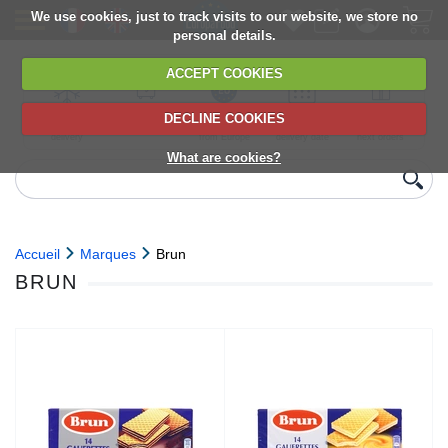
We use cookies, just to track visits to our website, we store no
personal details.
ACCEPT COOKIES
DECLINE COOKIES
UK сhilled
6,000+ products
Direct import
Choose your
Discounts on
delivery
from Europe
delivery date
next orders
What are cookies?
Accueil
Marques
Brun
BRUN