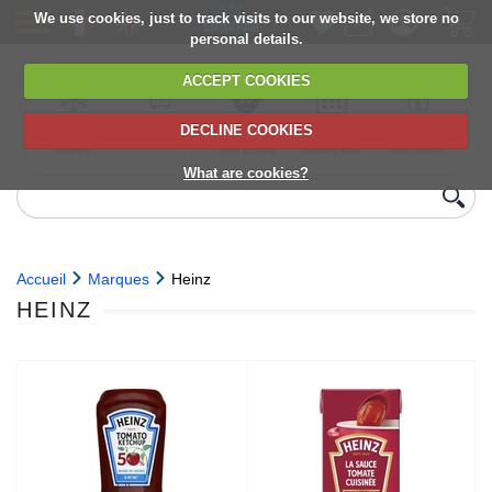
We use cookies, just to track visits to our website, we store no
personal details.
ACCEPT COOKIES
DECLINE COOKIES
UK сhilled
6,000+ products
Direct import
Choose your
Discounts on
delivery
from Europe
delivery date
next orders
What are cookies?
Accueil
Marques
Heinz
HEINZ