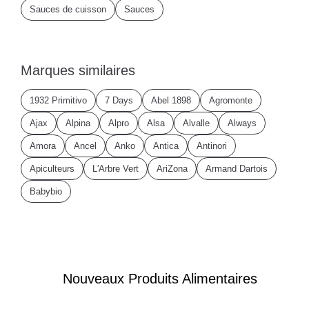
Sauces de cuisson
Sauces
Marques similaires
1932 Primitivo
7 Days
Abel 1898
Agromonte
Ajax
Alpina
Alpro
Alsa
Alvalle
Always
Amora
Ancel
Anko
Antica
Antinori
Apiculteurs
L'Arbre Vert
AriZona
Armand Dartois
Babybio
Nouveaux Produits Alimentaires