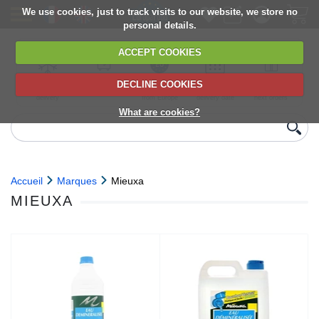
We use cookies, just to track visits to our website, we store no
personal details.
ACCEPT COOKIES
DECLINE COOKIES
UK сhilled
6,000+ products
Direct import
Choose your
Discounts on
delivery
from Europe
delivery date
next orders
What are cookies?
Accueil
Marques
Mieuxa
MIEUXA