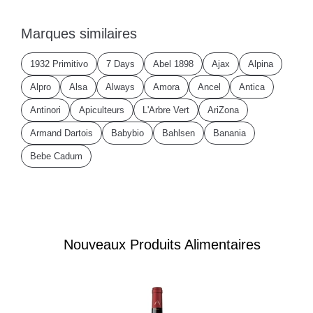
Marques similaires
1932 Primitivo
7 Days
Abel 1898
Ajax
Alpina
Alpro
Alsa
Always
Amora
Ancel
Antica
Antinori
Apiculteurs
L'Arbre Vert
AriZona
Armand Dartois
Babybio
Bahlsen
Banania
Bebe Cadum
Nouveaux Produits Alimentaires