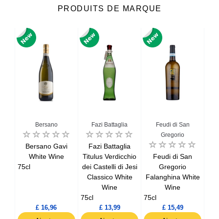
PRODUITS DE MARQUE
Bersano
Fazi Battaglia
Feudi di San
G
Gregorio
net
Bersano Gavi
Fazi Battaglia
G
lle
White Wine
Titulus Verdicchio
Feudi di San
G
ille
75cl
dei Castelli di Jesi
Gregorio
Se
Classico White
Falanghina White
Wine
Wine
75c
75cl
75cl
£ 16,96
£ 13,99
£ 15,49