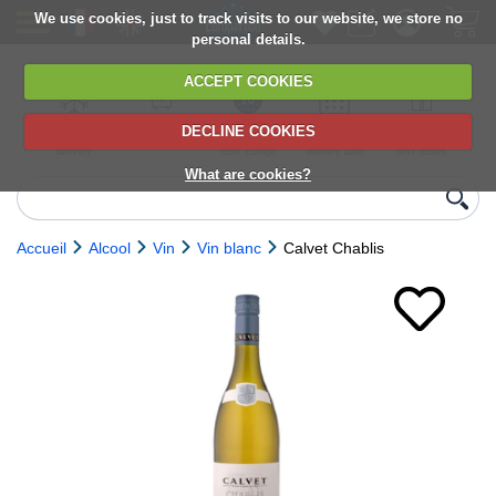
We use cookies, just to track visits to our website, we store no
personal details.
ACCEPT COOKIES
DECLINE COOKIES
UK сhilled
6,000+ products
Direct import
Choose your
Discounts on
delivery
from Europe
delivery date
next orders
What are cookies?
Accueil
Alcool
Vin
Vin blanc
Calvet Chablis