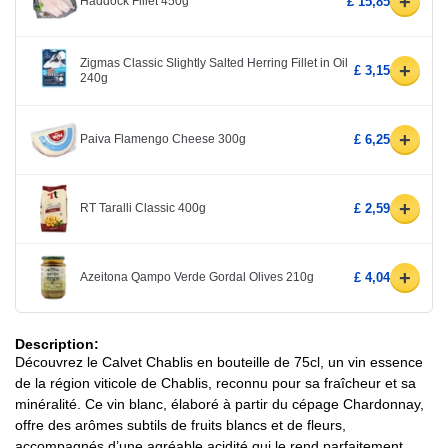
+
Haddock Fillet 450g
£ 15,85
Zigmas Classic Slightly Salted Herring Fillet in Oil
+
£ 3,15
240g
+
Paiva Flamengo Cheese 300g
£ 6,25
+
RT Taralli Classic 400g
£ 2,59
+
Azeitona Qampo Verde Gordal Olives 210g
£ 4,04
Description:
Découvrez le Calvet Chablis en bouteille de 75cl, un vin essence
de la région viticole de Chablis, reconnu pour sa fraîcheur et sa
minéralité. Ce vin blanc, élaboré à partir du cépage Chardonnay,
offre des arômes subtils de fruits blancs et de fleurs,
accompagnés d’une agréable acidité qui le rend parfaitement