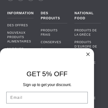
INFORMATION
DES
NATIONAL
PRODUITS
FOOD
DES OFFRES
PRODUITS
PRODUITS DE
NOUVEAUX
FRAIS
LA GRÈCE
PRODUITS
ALIMENTAIRES
CONSERVES
PRODUITS
D’EUROPE DE
MARQUES
ÉPICERIE
L’EST
FAQ
PRODUITS BIO
CUISINE
Chat
›
PORTUGAISE
PAIEMENTS
SODAS
Chat with our support team
CUISINE
LIVRAISON
GET 5% OFF
ALCOOL
ITALIENNE
WhatsApp
›
DE GROS
EMBALLAGES
Message us on WhatsApp
CUISINE
ALIMENTAIRES
Sign up to get your discount.
CONTACTEZ
ESPAGNOLE
NOUS
Facebook Messenger
›
Email
CUISINE
Message us on Messenger
TERMES ET
SCANDINAVE
CONDITIONS
CUISINE
Instagram Direct