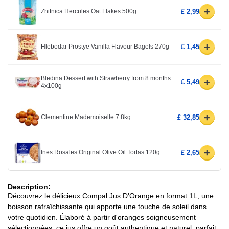
+
Zhitnica Hercules Oat Flakes 500g
£ 2,99
+
Hlebodar Prostye Vanilla Flavour Bagels 270g
£ 1,45
Bledina Dessert with Strawberry from 8 months
+
£ 5,49
4x100g
+
Clementine Mademoiselle 7.8kg
£ 32,85
+
Ines Rosales Original Olive Oil Tortas 120g
£ 2,65
Description:
Découvrez le délicieux Compal Jus D'Orange en format 1L, une
boisson rafraîchissante qui apporte une touche de soleil dans
votre quotidien. Élaboré à partir d'oranges soigneusement
sélectionnées, ce jus offre un goût authentique et naturel, parfait