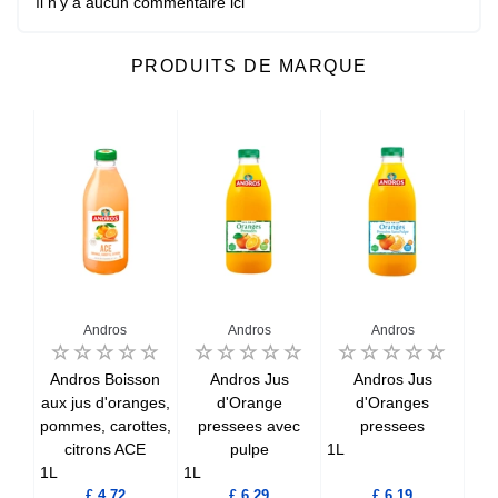
Il n'y a aucun commentaire ici
PRODUITS DE MARQUE
Andros
Andros
Andros
us
Andros Boisson
Andros Jus
Andros Jus
IO
aux jus d'oranges,
d'Orange
d'Oranges
pommes, carottes,
pressees avec
pressees
citrons ACE
pulpe
1L
1L
1L
1L
£ 4,72
£ 6,29
£ 6,19