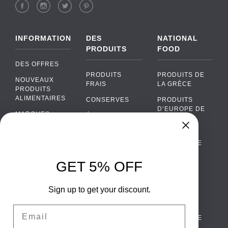
INFORMATION
DES
NATIONAL
PRODUITS
FOOD
DES OFFRES
PRODUITS
PRODUITS DE
NOUVEAUX
FRAIS
LA GRÈCE
PRODUITS
ALIMENTAIRES
CONSERVES
PRODUITS
D’EUROPE DE
MARQUES
ÉPICERIE
L’EST
FAQ
PRODUITS BIO
CUISINE
Chat
›
PORTUGAISE
PAIEMENTS
SODAS
Chat with our support team
CUISINE
LIVRAISON
GET 5% OFF
ALCOOL
ITALIENNE
WhatsApp
›
DE GROS
EMBALLAGES
Message us on WhatsApp
CUISINE
ALIMENTAIRES
Sign up to get your discount.
CONTACTEZ
ESPAGNOLE
NOUS
Facebook Messenger
›
Email
CUISINE
Message us on Messenger
TERMES ET
SCANDINAVE
CONDITIONS