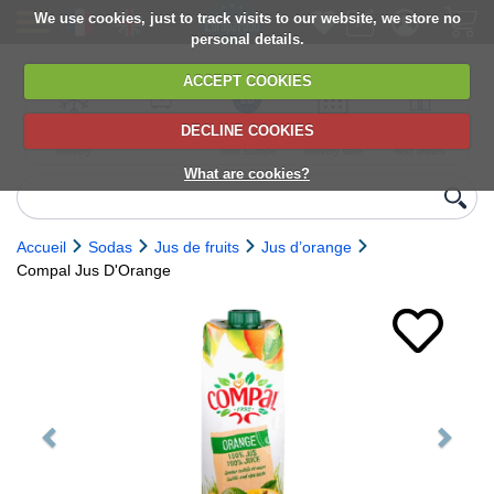
We use cookies, just to track visits to our website, we store no
personal details.
ACCEPT COOKIES
DECLINE COOKIES
UK сhilled
6,000+ products
Direct import
Choose your
Discounts on
delivery
from Europe
delivery date
next orders
What are cookies?
Accueil
Sodas
Jus de fruits
Jus d’orange
Compal Jus D'Orange
Previous
Next