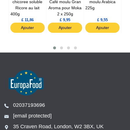
ista
chicoree soluble
Café moulu Gran
moulu Arabica
A
Ricore au lait
Aroma pour Moka
225g
400g
2 x 250g
250
£ 11,86
£ 9,95
£ 9,55
Ajouter
Ajouter
Ajouter
02037193696
[email protected]
35 Craven Road, London, W2 3BX, UK