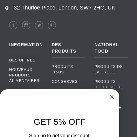
32 Thurloe Place, London, SW7 2HQ, UK
INFORMATION
DES
NATIONAL
PRODUITS
FOOD
DES OFFRES
PRODUITS
PRODUITS DE
NOUVEAUX
FRAIS
LA GRÈCE
PRODUITS
ALIMENTAIRES
CONSERVES
PRODUITS
D’EUROPE DE
MARQUES
ÉPICERIE
L’EST
FAQ
PRODUITS BIO
CUISINE
Chat
›
PORTUGAISE
PAIEMENTS
SODAS
Chat with our support team
CUISINE
LIVRAISON
GET 5% OFF
ALCOOL
ITALIENNE
WhatsApp
›
DE GROS
EMBALLAGES
Message us on WhatsApp
CUISINE
ALIMENTAIRES
Sign up to get your discount.