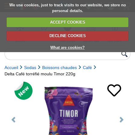
We use cookies, just to track visits to our website, we store no
personal details.
ACCEPT COOKIES
DECLINE COOKIES
UK сhilled
6,000+ products
Direct import
Choose your
Discounts on
delivery
from Europe
delivery date
next orders
What are cookies?
Accueil
Sodas
Boissons chaudes
Café
Delta Café torréfié moulu Timor 220g
Previous
Next