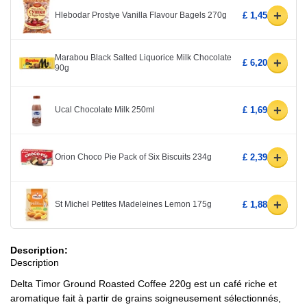
+
Hlebodar Prostye Vanilla Flavour Bagels 270g
£ 1,45
Marabou Black Salted Liquorice Milk Chocolate
+
£ 6,20
90g
+
Ucal Chocolate Milk 250ml
£ 1,69
+
Orion Choco Pie Pack of Six Biscuits 234g
£ 2,39
+
St Michel Petites Madeleines Lemon 175g
£ 1,88
Description:
Description
Delta Timor Ground Roasted Coffee 220g est un café riche et
aromatique fait à partir de grains soigneusement sélectionnés,