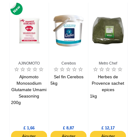
AJINOMOTO
Cerebos
Metro Chef
x
Ajinomoto
Sel fin Cerebos
Herbes de
Po
Monosodium
5kg
Provence sachet
Glutamate Umami
epices
250
Seasoning
1kg
200g
£ 1,66
£ 8,87
£ 12,17
Ajouter
Ajouter
Ajouter