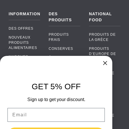
INFORMATION
DES
NATIONAL
PRODUITS
FOOD
DES OFFRES
PRODUITS
PRODUITS DE
NOUVEAUX
FRAIS
LA GRÈCE
PRODUITS
ALIMENTAIRES
CONSERVES
PRODUITS
D’EUROPE DE
MARQUES
ÉPICERIE
L’EST
FAQ
PRODUITS BIO
CUISINE
Chat
›
PORTUGAISE
PAIEMENTS
SODAS
Chat with our support team
CUISINE
LIVRAISON
GET 5% OFF
ALCOOL
ITALIENNE
WhatsApp
›
DE GROS
EMBALLAGES
Message us on WhatsApp
CUISINE
ALIMENTAIRES
Sign up to get your discount.
CONTACTEZ
ESPAGNOLE
NOUS
Facebook Messenger
›
Email
CUISINE
Message us on Messenger
TERMES ET
SCANDINAVE
CONDITIONS
CUISINE
Instagram Direct
›