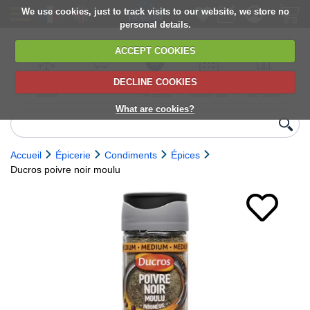
We use cookies, just to track visits to our website, we store no
personal details.
ACCEPT COOKIES
DECLINE COOKIES
UK сhilled
6,000+ products
Direct import
Choose your
Discounts on
delivery
from Europe
delivery date
next orders
What are cookies?
Accueil
Épicerie
Condiments
Épices
Ducros poivre noir moulu