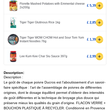
Florette Mashed Potatoes with Emmental cheese
+
£ 5,39
2x200g
+
Tiger Tiger Glutinous Rice 1kg
£ 2,85
Tiger Tiger WOW CHOW Hot and Sour Tom Yum
+
£ 1,39
Instant Noodles 76g
+
Lee Kum Kee Char Siu Sauce 397g
£ 2,99
Description:
Description :
Le goût de chaque poivre Ducros est l'aboutissement d'un savoir-
faire spécifique : l'art de l'assemblage de poivres de différentes
origines, dont le dosage équilibré permet d'obtenir des intensités
de goût différentes et la technique de broyage plus douce qui
préserve mieux les qualités du grain d'origine. FLACON VERRE +
BOUCHON PLASTIQUE À RECYCLER. Conditionné en Provence