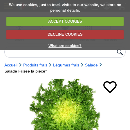
We use cookies, just to track visits to our website, we store no
personal details.
ACCEPT COOKIES
DECLINE COOKIES
UK сhilled
6,000+ products
Direct import
Choose your
Discounts on
delivery
from Europe
delivery date
next orders
What are cookies?
Accueil
Produits frais
Légumes frais
Salade
Salade Frisee la piece*