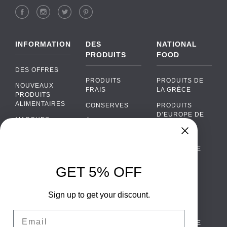
INFORMATION
DES
NATIONAL
PRODUITS
FOOD
DES OFFRES
PRODUITS
PRODUITS DE
NOUVEAUX
FRAIS
LA GRÈCE
PRODUITS
ALIMENTAIRES
CONSERVES
PRODUITS
D’EUROPE DE
MARQUES
ÉPICERIE
L’EST
FAQ
PRODUITS BIO
CUISINE
Chat
›
PORTUGAISE
PAIEMENTS
SODAS
Chat with our support team
CUISINE
LIVRAISON
GET 5% OFF
ALCOOL
ITALIENNE
WhatsApp
›
DE GROS
EMBALLAGES
Message us on WhatsApp
CUISINE
ALIMENTAIRES
Sign up to get your discount.
CONTACTEZ
ESPAGNOLE
NOUS
Facebook Messenger
›
Email
CUISINE
Message us on Messenger
TERMES ET
SCANDINAVE