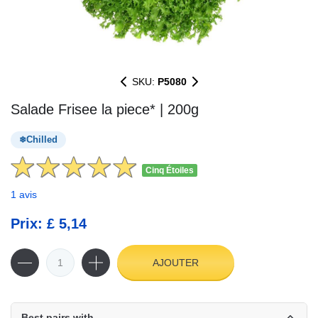
SKU:
P5080
Salade Frisee la piece* | 200g
Chilled
Cinq Étoiles
1 avis
Prix: £ 5,14
AJOUTER
Best pairs with