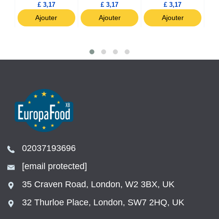
£ 3,17
£ 3,17
£ 3,17
Ajouter
Ajouter
Ajouter
02037193696
[email protected]
35 Craven Road, London, W2 3BX, UK
32 Thurloe Place, London, SW7 2HQ, UK