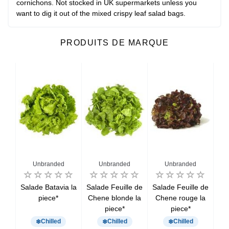
cornichons. Not stocked in UK supermarkets unless you
want to dig it out of the mixed crispy leaf salad bags.
PRODUITS DE MARQUE
Unbranded
Unbranded
Unbranded
het
Salade Batavia la
Salade Feuille de
Salade Feuille de
M
piece*
Chene blonde la
Chene rouge la
so
piece*
piece*
400
Chilled
Chilled
Chilled