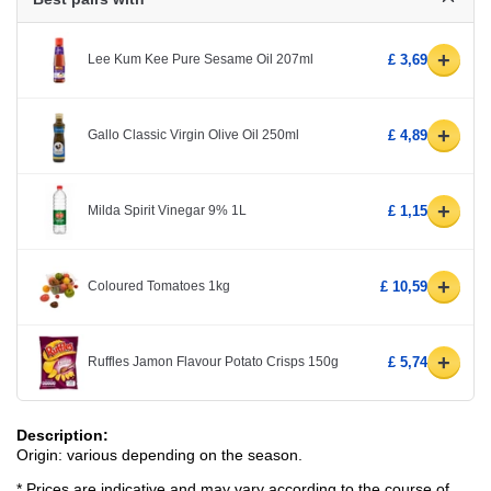
+
Lee Kum Kee Pure Sesame Oil 207ml
£ 3,69
+
Gallo Classic Virgin Olive Oil 250ml
£ 4,89
+
Milda Spirit Vinegar 9% 1L
£ 1,15
+
Coloured Tomatoes 1kg
£ 10,59
+
Ruffles Jamon Flavour Potato Crisps 150g
£ 5,74
Description:
Origin: various depending on the season.
* Prices are indicative and may vary according to the course of