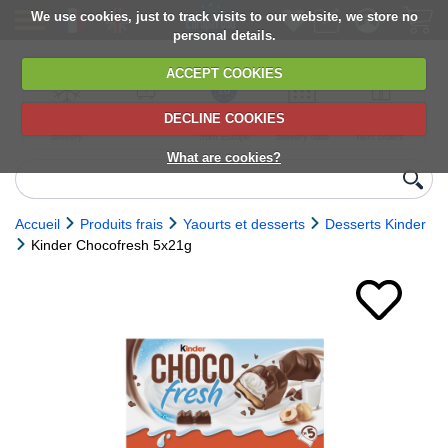
We use cookies, just to track visits to our website, we store no
personal details.
ACCEPT COOKIES
DECLINE COOKIES
UK сhilled
6,000+ products
Direct import
Choose your
Discounts on
delivery
from Europe
delivery date
next orders
What are cookies?
Accueil
Produits frais
Yaourts et desserts
Desserts Kinder
Kinder Chocofresh 5x21g