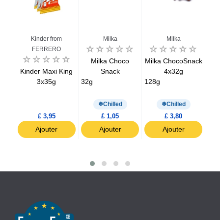
n
Kinder from
Milka
Milka
FERRERO
an
Milka Choco
Milka ChocoSnack
its
Kinder Maxi King
Snack
4x32g
K
urt
3x35g
32g
128g
Chilled
Chilled
£ 3,95
£ 1,05
£ 3,80
Ajouter
Ajouter
Ajouter