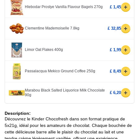
+
Hlebodar Prostye Vanilla Flavour Bagels 270g
£ 1,45
+
Clementine Mademoiselle 7.8kg
£ 32,85
+
Limor Oat Flakes 400g
£ 1,99
+
Passalacqua Mekico Ground Coffee 250g
£ 8,49
Marabou Black Salted Liquorice Milk Chocolate
+
£ 6,20
90g
Description:
Découvrez le Kinder Chocofresh dans son format pratique de
5x21g, idéal pour les amateurs de chocolat. Chaque bouchée de
cette délicieuse barre allie le plaisir du chocolat au lait et une
tendre crème légèrement vanillée, offrant une expérience