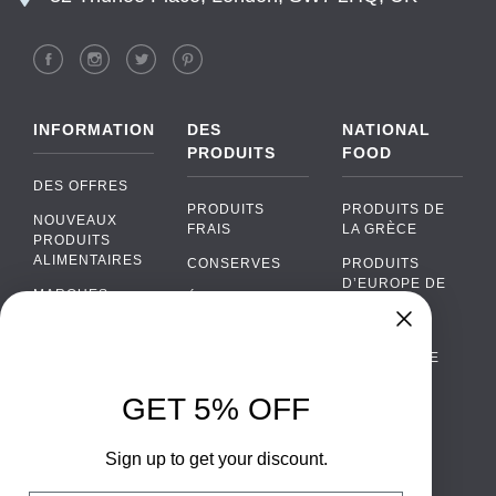
INFORMATION
DES
NATIONAL
PRODUITS
FOOD
DES OFFRES
PRODUITS
PRODUITS DE
NOUVEAUX
FRAIS
LA GRÈCE
PRODUITS
ALIMENTAIRES
CONSERVES
PRODUITS
D’EUROPE DE
MARQUES
ÉPICERIE
L’EST
FAQ
PRODUITS BIO
CUISINE
Chat
›
PORTUGAISE
PAIEMENTS
SODAS
Chat with our support team
CUISINE
LIVRAISON
GET 5% OFF
ALCOOL
ITALIENNE
WhatsApp
›
DE GROS
EMBALLAGES
Message us on WhatsApp
CUISINE
ALIMENTAIRES
Sign up to get your discount.
CONTACTEZ
ESPAGNOLE
NOUS
Facebook Messenger