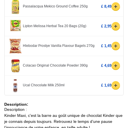
+
Passalacqua Mekico Ground Coffee 250g
£ 8,49
+
Lipton Melissa Herbal Tea 20 Bags (20g)
£ 2,95
+
Hlebodar Prostye Vanilla Flavour Bagels 270g
£ 1,45
+
Colacao Original Chocolate Powder 390g
£ 4,69
+
Ucal Chocolate Milk 250ml
£ 1,69
Description:
Description :
Kinder Maxi, c'est la barre au goût unique de chocolat Kinder que
je connais depuis toujours. Retrouvez le temps d’une pause
l’insouciance de votre enfance, en taille adulte !