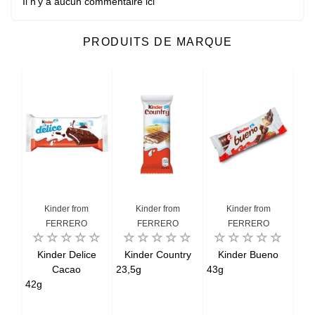
Il n'y a aucun commentaire ici
PRODUITS DE MARQUE
Kinder from
Kinder from
Kinder from
FERRERO
FERRERO
FERRERO
ini
Kinder Delice
Kinder Country
Kinder Bueno
K
Cacao
23,5g
43g
42g
39g