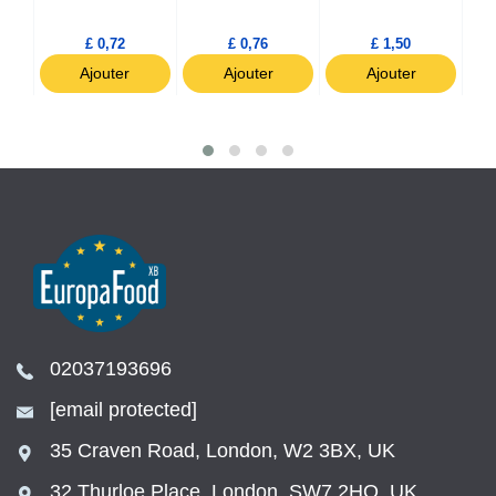
£ 0,72
£ 0,76
£ 1,50
Ajouter
Ajouter
Ajouter
02037193696
[email protected]
35 Craven Road, London, W2 3BX, UK
32 Thurloe Place, London, SW7 2HQ, UK