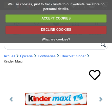
We use cookies, just to track visits to our website, we store no
personal details.
ACCEPT COOKIES
DECLINE COOKIES
UK сhilled
6,000+ products
Direct import
Choose your
Discounts on
delivery
from Europe
delivery date
next orders
What are cookies?
Accueil
Épicerie
Confiseries
Chocolat Kinder
Kinder Maxi
Previous
Next