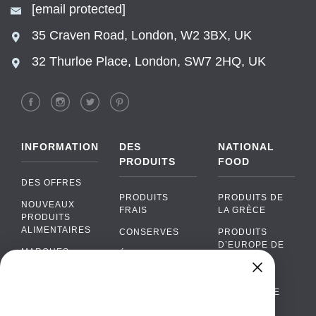
[email protected]
35 Craven Road, London, W2 3BX, UK
32 Thurloe Place, London, SW7 2HQ, UK
INFORMATION
DES
NATIONAL
PRODUITS
FOOD
DES OFFRES
PRODUITS
PRODUITS DE
NOUVEAUX
FRAIS
LA GRÈCE
PRODUITS
ALIMENTAIRES
CONSERVES
PRODUITS
D’EUROPE DE
MARQUES
ÉPICERIE
L’EST
FAQ
PRODUITS BIO
CUISINE
Chat
›
PORTUGAISE
PAIEMENTS
SODAS
Chat with our support team
CUISINE