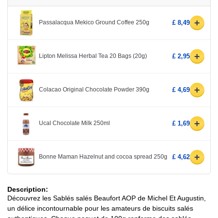
+
Passalacqua Mekico Ground Coffee 250g
£ 8,49
+
Lipton Melissa Herbal Tea 20 Bags (20g)
£ 2,95
+
Colacao Original Chocolate Powder 390g
£ 4,69
+
Ucal Chocolate Milk 250ml
£ 1,69
+
Bonne Maman Hazelnut and cocoa spread 250g
£ 4,62
Description:
Découvrez les Sablés salés Beaufort AOP de Michel Et Augustin,
un délice incontournable pour les amateurs de biscuits salés