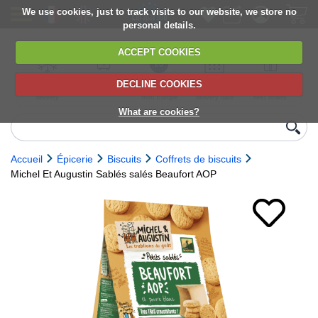
We use cookies, just to track visits to our website, we store no
personal details.
ACCEPT COOKIES
DECLINE COOKIES
UK сhilled
6,000+ products
Direct import
Choose your
Discounts on
delivery
from Europe
delivery date
next orders
What are cookies?
Accueil
Épicerie
Biscuits
Coffrets de biscuits
Michel Et Augustin Sablés salés Beaufort AOP