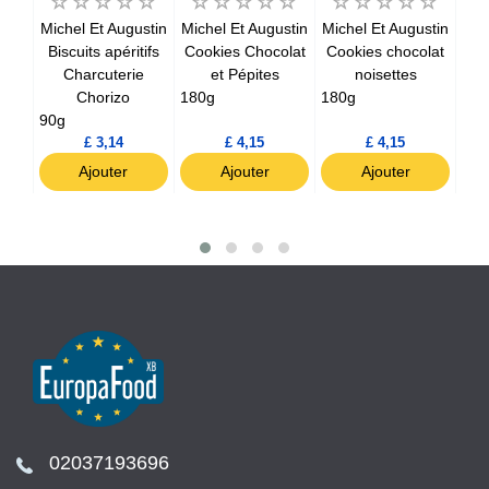
u
Michel Et Augustin
Michel Et Augustin
Michel Et Augustin
Mic
hat
Biscuits apéritifs
Cookies Chocolat
Cookies chocolat
Sa
Charcuterie
et Pépites
noisettes
Chorizo
180g
180g
90g
90g
£ 3,14
£ 4,15
£ 4,15
Ajouter
Ajouter
Ajouter
02037193696