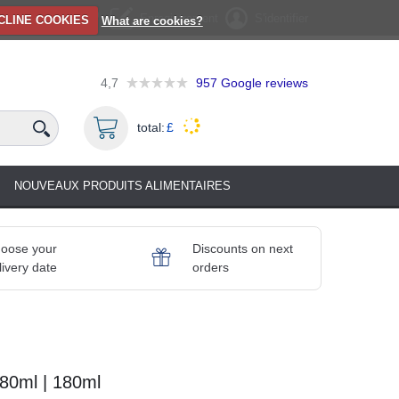
Enregistrement
S'identifier
CLINE COOKIES
What are cookies?
4,7
957
Google reviews
total:
£
NOUVEAUX PRODUITS ALIMENTAIRES
oose your
Discounts on next
livery date
orders
180ml | 180ml