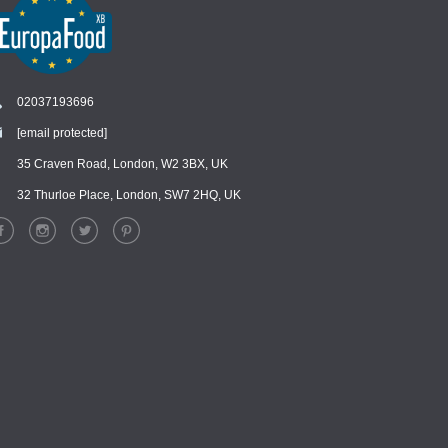
02037193696
[email protected]
35 Craven Road, London, W2 3BX, UK
Chat
›
Chat with our support team
32 Thurloe Place, London, SW7 2HQ, UK
WhatsApp
›
Message us on WhatsApp
Facebook Messenger
›
Message us on Messenger
Instagram Direct
›
Message us on Instagram
Email
›
[email protected]