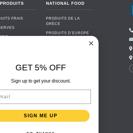
 PRODUITS
NATIONAL FOOD
UITS FRAIS
PRODUITS DE LA
GRÈCE
SERVES
PRODUITS D’EUROPE
ERIE
DE L’EST
UITS BIO
CUISINE PORTUGAISE
AS
CUISINE ITALIENNE
OOL
GET 5% OFF
CUISINE ESPAGNOLE
ALLAGES
CUISINE SCANDINAVE
ENTAIRES
Sign up to get your discount.
CUISINE ALLEMANDE
il
CUISINE TURQUE
SIGN ME UP