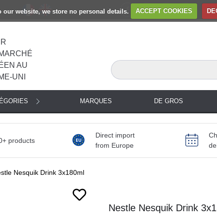
to our website, we store no personal details.
ACCEPT COOKIES
DE
ER
MARCHÉ
ÉEN AU
ME-UNI
TÉGORIES
MARQUES
DE GROS
Direct import
Ch
0+ products
from Europe
de
stle Nesquik Drink 3x180ml
Next
Nestle Nesquik Drink 3x