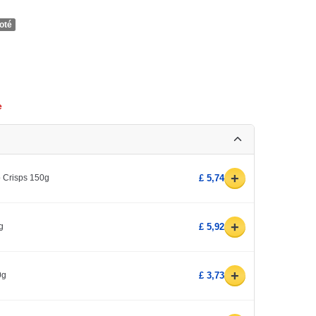
oté
e
+
o Crisps 150g
£ 5,74
+
g
£ 5,92
+
0g
£ 3,73