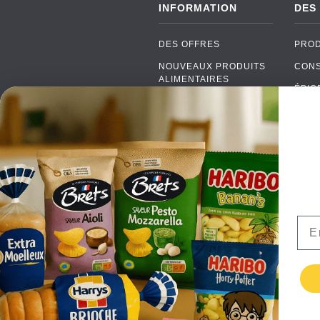
INFORMATION
DES
DES OFFRES
PROD
NOUVEAUX PRODUITS
CON
ALIMENTAIRES
ÉPIC
MARQUES
PROD
FAQ
SOD
PAIEMENTS
ALC
LIVRAISON
EMB
DE GROS
ALIM
CONTACTEZ NOUS
Ema
TERMES ET
CONDITIONS
POLITIQUE DE
CONFIDENTIALITÉ
RETURNS