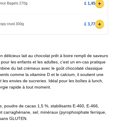
+
avour Bagels 270g
£ 1,45
+
ispy crust 300g
£ 3,77
 délicieux lait au chocolat prêt à boire rempli de saveurs
t pour les enfants et les adultes, c’est un en-cas pratique
mbine du lait crémeux avec le goût chocolaté classique
ents comme la vitamine D et le calcium, il soutient une
t les envies de sucreries. Idéal pour les boîtes à lunch,
ergie rapide à tout moment.
e, poudre de cacao 1,5 %, stabilisants E-460, E-466,
ant carraghénane, sel, minéraux (pyrophosphate ferrique,
, sans GLUTEN.