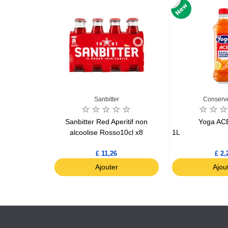
Sanbitter
Conserve
lla Pesca
Sanbitter Red Aperitif non
Yoga ACE
a
alcoolise Rosso10cl x8
1L
£ 11,26
£ 2,
r
Ajouter
Ajou