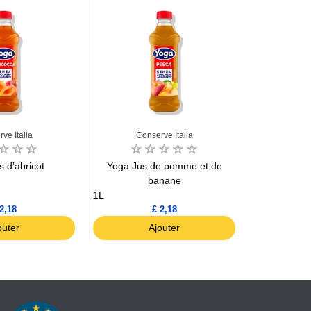
ve Italia
Conserve Italia
Con
 d’abricot
Yoga Jus de pomme et de
Yoga 
banane
1L
1L
2,18
£ 2,18
outer
Ajouter