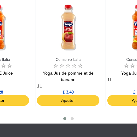
 Italia
Conserve Italia
Conser
 Juice
Yoga Jus de pomme et de
Yoga Jus
banane
1L
1L
28
£ 3,49
£ 
ter
Ajouter
Aj