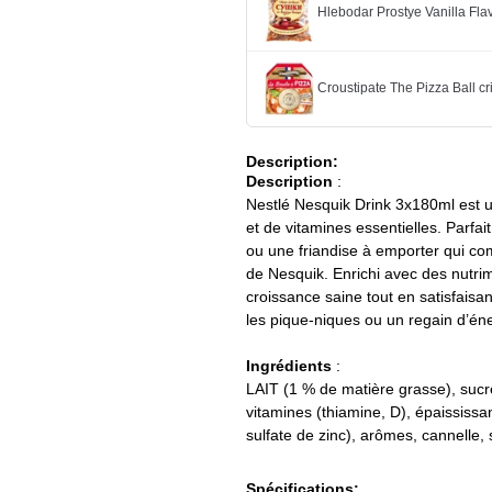
Hlebodar Prostye Vanilla Fl
Croustipate The Pizza Ball cr
Description:
Description
:
Nestlé Nesquik Drink 3x180ml est un
et de vitamines essentielles. Parfai
ou une friandise à emporter qui co
de Nesquik. Enrichi avec des nutrim
croissance saine tout en satisfaisan
les pique-niques ou un regain d’én
Ingrédients
:
LAIT (1 % de matière grasse), sucr
vitamines (thiamine, D), épaississ
sulfate de zinc), arômes, cannelle
Spécifications: