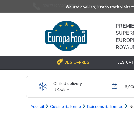
02037193696
[email protected]
We use cookies, just to track visits 
PREMI
SUPER
EUROP
ROYAU
LES CA
DES OFFRES
Chilled delivery
6,00
UK-wide
Accueil
Cuisine italienne
Boissons italiennes
Ne
Previous