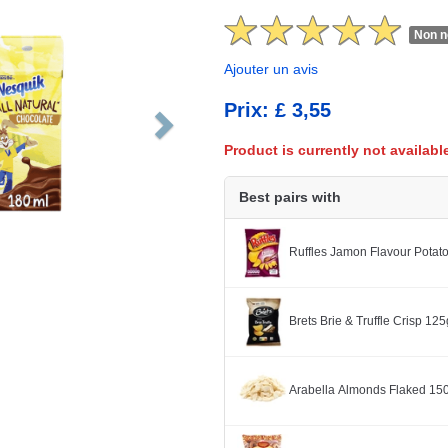
Non n
Ajouter un avis
Prix: £ 3,55
Product is currently not availabl
Best pairs with
Ruffles Jamon Flavour Potat
Brets Brie & Truffle Crisp 125
Arabella Almonds Flaked 15