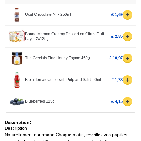
+
Ucal Chocolate Milk 250ml
£ 1,69
Bonne Maman Creamy Dessert on Citrus Fruit
+
£ 2,85
Layer 2x125g
+
The Grecials Fine Honey Thyme 450g
£ 10,97
+
Biola Tomato Juice with Pulp and Salt 500ml
£ 1,38
+
Blueberries 125g
£ 4,15
Description:
Description :
Naturellement gourmand Chaque matin, réveillez vos papilles