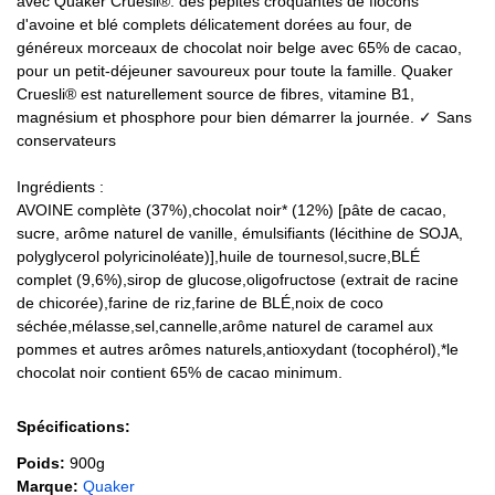
avec Quaker Cruesli®: des pépites croquantes de flocons
d'avoine et blé complets délicatement dorées au four, de
généreux morceaux de chocolat noir belge avec 65% de cacao,
pour un petit-déjeuner savoureux pour toute la famille. Quaker
Cruesli® est naturellement source de fibres, vitamine B1,
magnésium et phosphore pour bien démarrer la journée. ✓ Sans
conservateurs
Ingrédients :
AVOINE complète (37%),chocolat noir* (12%) [pâte de cacao,
sucre, arôme naturel de vanille, émulsifiants (lécithine de SOJA,
polyglycerol polyricinoléate)],huile de tournesol,sucre,BLÉ
complet (9,6%),sirop de glucose,oligofructose (extrait de racine
de chicorée),farine de riz,farine de BLÉ,noix de coco
séchée,mélasse,sel,cannelle,arôme naturel de caramel aux
pommes et autres arômes naturels,antioxydant (tocophérol),*le
chocolat noir contient 65% de cacao minimum.
Spécifications:
Poids:
900g
Marque:
Quaker