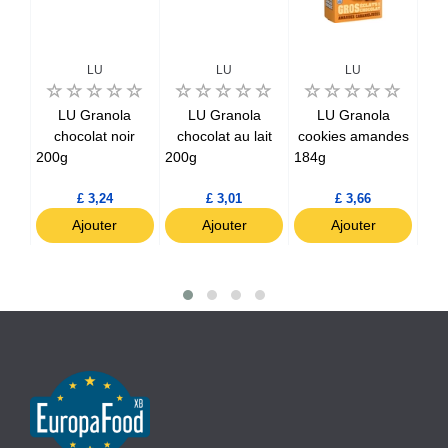
LU
LU
LU
li
LU Granola
LU Granola
LU Granola
u
chocolat noir
chocolat au lait
cookies amandes
co
ait
200g
200g
184g
184
£ 3,24
£ 3,01
£ 3,66
Ajouter
Ajouter
Ajouter