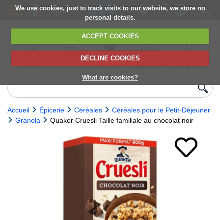
We use cookies, just to track visits to our website, we store no
personal details.
ACCEPT COOKIES
DECLINE COOKIES
UK сhilled
6,000+ products
Direct import
Choose your
Discounts on
delivery
from Europe
delivery date
next orders
What are cookies?
Accueil
Épicerie
Céréales
Céréales pour le Petit-Déjeuner
Granola
Quaker Cruesli Taille familiale au chocolat noir