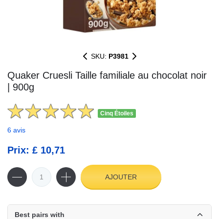
SKU:
P3981
Quaker Cruesli Taille familiale au chocolat noir
| 900g
Cinq Étoiles
6 avis
Prix: £ 10,71
AJOUTER
Best pairs with