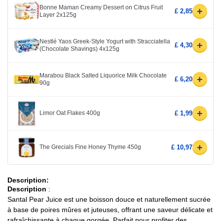
Bonne Maman Creamy Dessert on Citrus Fruit
+
£ 2,85
Layer 2x125g
Nestlé Yaos Greek-Style Yogurt with Stracciatella
+
£ 4,30
(Chocolate Shavings) 4x125g
Marabou Black Salted Liquorice Milk Chocolate
+
£ 6,20
90g
+
Limor Oat Flakes 400g
£ 1,99
+
The Grecials Fine Honey Thyme 450g
£ 10,97
Description:
Description
:
Santal Pear Juice est une boisson douce et naturellement sucrée
à base de poires mûres et juteuses, offrant une saveur délicate et
rafraîchissante à chaque gorgée. Parfait pour profiter des