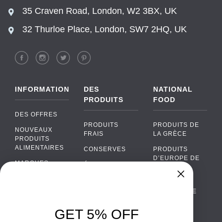
35 Craven Road, London, W2 3BX, UK
32 Thurloe Place, London, SW7 2HQ, UK
INFORMATION
DES
NATIONAL
PRODUITS
FOOD
DES OFFRES
PRODUITS
PRODUITS DE
NOUVEAUX
FRAIS
LA GRÈCE
PRODUITS
ALIMENTAIRES
CONSERVES
PRODUITS
D’EUROPE DE
MARQUES
ÉPICERIE
L’EST
FAQ
PRODUITS BIO
CUISINE
Chat
›
PORTUGAISE
PAIEMENTS
SODAS
Chat with our support team
CUISINE
LIVRAISON
GET 5% OFF
ALCOOL
ITALIENNE
WhatsApp