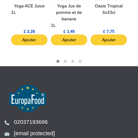
al
Yoga ACE Juice
Yoga Jus de
Oasis Tropical
O
1L
pomme et de
6x33cl
banane
1L
£ 2,28
£ 3,49
£ 7,75
Ajouter
Ajouter
Ajouter
02037193696
[email protected]