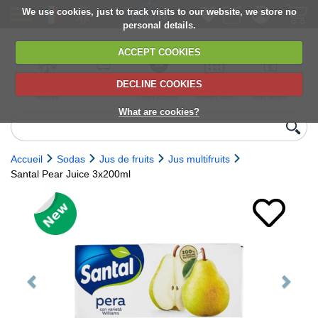
We use cookies, just to track visits to our website, we store no
personal details.
ACCEPT COOKIES
DECLINE COOKIES
UK сhilled
6,000+ products
Direct import
Choose your
Discounts on
delivery
from Europe
delivery date
next orders
What are cookies?
Accueil
Sodas
Jus de fruits
Jus multifruits
Santal Pear Juice 3x200ml
Previous
Next