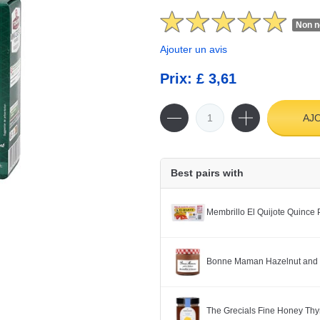
Non n
Ajouter un avis
Prix: £ 3,61
AJ
Best pairs with
Membrillo El Quijote Quince
Bonne Maman Hazelnut and 
The Grecials Fine Honey Th