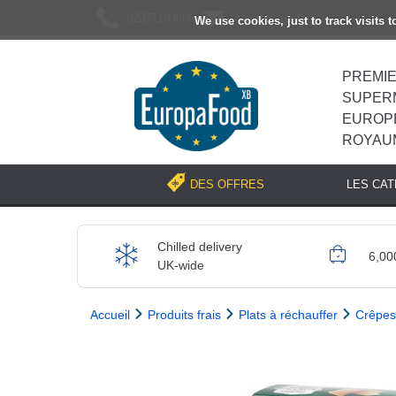
02037193696
[email protected]
We use cookies, just to track visits 
PREMI
SUPER
EUROP
ROYAU
LES CA
DES OFFRES
Chilled delivery
6,00
UK-wide
Accueil
Produits frais
Plats à réchauffer
Crêpes