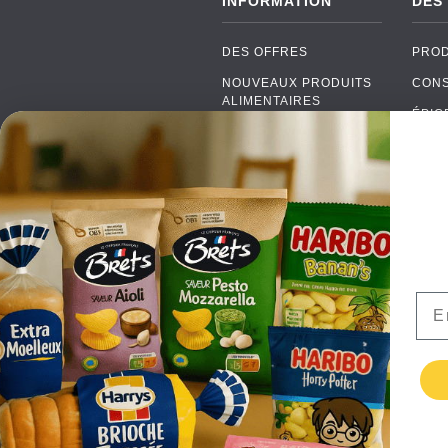
INFORMATION
DES
DES OFFRES
PROD
NOUVEAUX PRODUITS
CON
ALIMENTAIRES
ÉPIC
MARQUES
PROD
FAQ
SOD
PAIEMENTS
ALC
LIVRAISON
EMB
DE GROS
ALIM
CONTACTEZ NOUS
Ema
TERMES ET
CONDITIONS
POLITIQUE DE
CONFIDENTIALITÉ
RETURNS
TESTIMONIALS