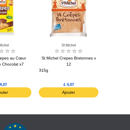
Michel
St Michel
Pay
repes au Cœur
St Michel Crepes Bretonnes x
Paysan 
 Chocolat x7
12
bretonnes 
315g
180g
4,07
£ 4,07
outer
Ajouter