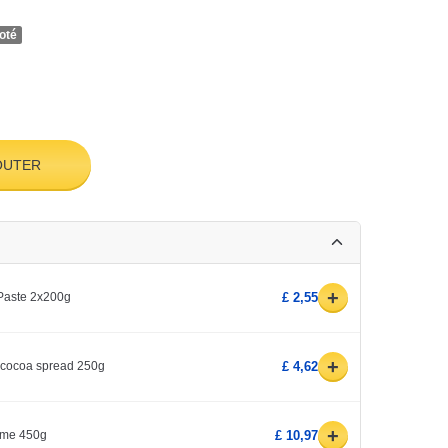
oté
OUTER
+
 Paste 2x200g
£ 2,55
+
cocoa spread 250g
£ 4,62
+
yme 450g
£ 10,97