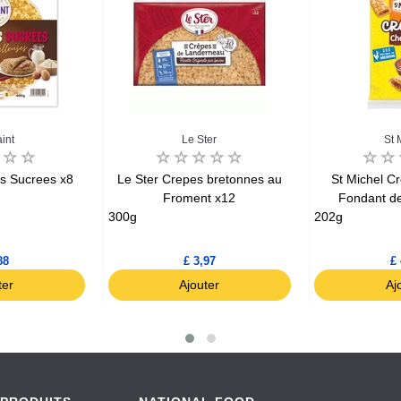
int
Le Ster
St 
s Sucrees x8
Le Ster Crepes bretonnes au
St Michel C
Froment x12
Fondant de
300g
202g
88
£ 3,97
£ 
ter
Ajouter
Aj