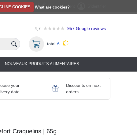
Enregistrement
S'identifier
CLINE COOKIES
What are cookies?
4,7
957
Google reviews
total:
£
NOUVEAUX PRODUITS ALIMENTAIRES
oose your
Discounts on next
livery date
orders
fort Craquelins | 65g