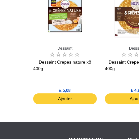
s
Dessaint
Dessa
dentelle de
Dessaint Crepes nature x8
Dessaint Crepe
x24
400g
400g
£ 5,08
£ 4,
r
Ajouter
Ajou