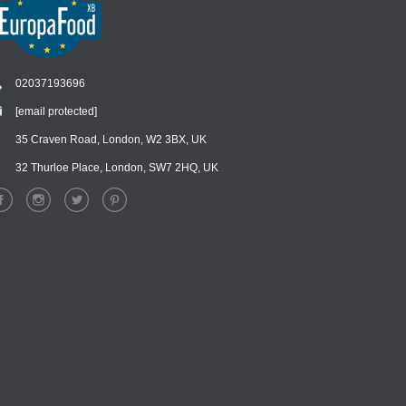
02037193696
[email protected]
35 Craven Road, London, W2 3BX, UK
Chat
›
Chat with our support team
32 Thurloe Place, London, SW7 2HQ, UK
WhatsApp
›
Message us on WhatsApp
Facebook Messenger
›
Message us on Messenger
Instagram Direct
›
Message us on Instagram
Email
›
[email protected]