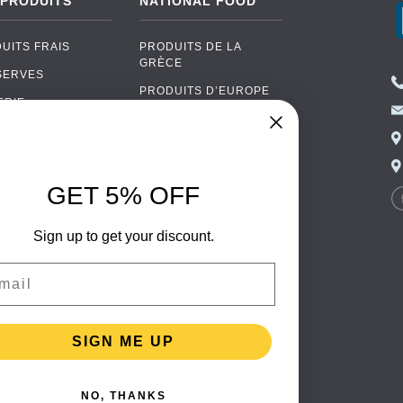
 PRODUITS
NATIONAL FOOD
UITS FRAIS
PRODUITS DE LA
GRÈCE
SERVES
PRODUITS D’EUROPE
ERIE
DE L’EST
UITS BIO
CUISINE PORTUGAISE
AS
CUISINE ITALIENNE
OOL
GET 5% OFF
CUISINE ESPAGNOLE
ALLAGES
CUISINE SCANDINAVE
ENTAIRES
Sign up to get your discount.
CUISINE ALLEMANDE
il
CUISINE TURQUE
SIGN ME UP
NO, THANKS