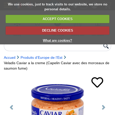
We use cookies, just to track visits to our website, we store no
personal details.
ACCEPT COOKIES
DECLINE COOKIES
UK сhilled
6,000+ products
Direct import
Choose your
Discounts on
delivery
from Europe
delivery date
next orders
What are cookies?
Accueil
Produits d’Europe de l’Est
Veladis Caviar a la creme (Capelin Caviar avec des morceaux de
saumon fume)
Previous
Next