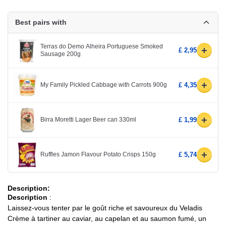
Best pairs with
Terras do Demo Alheira Portuguese Smoked
+
£ 2,95
Sausage 200g
+
My Family Pickled Cabbage with Carrots 900g
£ 4,35
+
Birra Moretti Lager Beer can 330ml
£ 1,99
+
Ruffles Jamon Flavour Potato Crisps 150g
£ 5,74
Description:
Description
:
Laissez-vous tenter par le goût riche et savoureux du Veladis
Crème à tartiner au caviar, au capelan et au saumon fumé, un