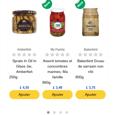
Amberfish
My Family
Bakerbird
D
e de
Sprats In Oil In
Assorti tomates et
Bakerbird Gruau
B
on
Glass Jar,
concombres
de sarrasin non
sou
Amberfish
marines, Ma
rôti
400
250g
famille
800g
860g
£ 4,55
£ 3,49
£ 3,75
Ajouter
Ajouter
Ajouter