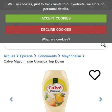
We use cookies, just to track visits to our website, we store no
personal details.
ACCEPT COOKIES
DECLINE COOKIES
UK сhilled
6,000+ products
Direct import
Choose your
Discounts on
delivery
from Europe
delivery date
next orders
What are cookies?
Accueil
Épicerie
Condiments
Mayonnaise
Calve Mayonnaise Classica Top Down
Previous
Next