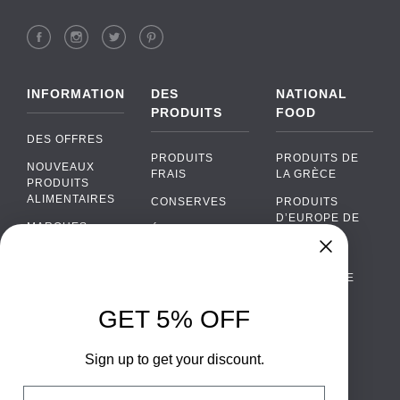
INFORMATION
DES
NATIONAL
PRODUITS
FOOD
DES OFFRES
PRODUITS
PRODUITS DE
NOUVEAUX
FRAIS
LA GRÈCE
PRODUITS
ALIMENTAIRES
CONSERVES
PRODUITS
D’EUROPE DE
MARQUES
ÉPICERIE
L’EST
FAQ
PRODUITS BIO
CUISINE
Chat
›
PORTUGAISE
PAIEMENTS
SODAS
Chat with our support team
CUISINE
LIVRAISON
GET 5% OFF
ALCOOL
ITALIENNE
WhatsApp
›
DE GROS
EMBALLAGES
Message us on WhatsApp
CUISINE
ALIMENTAIRES
Sign up to get your discount.
CONTACTEZ
ESPAGNOLE
NOUS
Facebook Messenger
›
Email
CUISINE