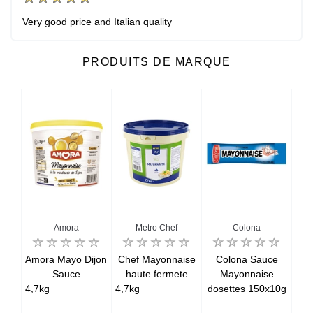
Very good price and Italian quality
PRODUITS DE MARQUE
u
Amora
Metro Chef
Colona
en
Amora Mayo Dijon
Chef Mayonnaise
Colona Sauce
ue
Sauce
haute fermete
Mayonnaise
Pro
he
4,7kg
4,7kg
dosettes 150x10g