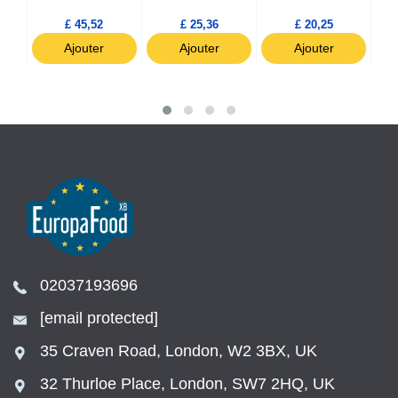
300
£ 45,52
£ 25,36
£ 20,25
Ajouter
Ajouter
Ajouter
02037193696
[email protected]
35 Craven Road, London, W2 3BX, UK
32 Thurloe Place, London, SW7 2HQ, UK