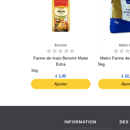
Boromir
Metro 
 Doppio Zero
Farine de maïs Boromir Malai
Metro Farine de 
lour
Extra
5kg
1kg
£ 1,95
£ 22
r
Ajouter
Ajou
INFORMATION
DES