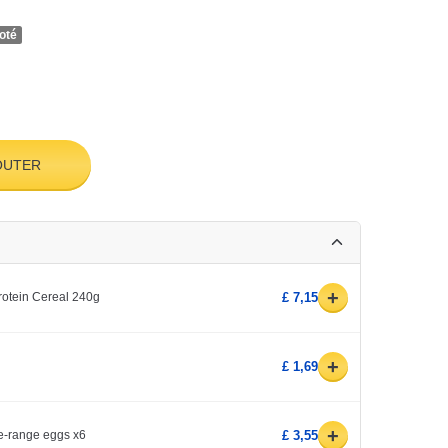
oté
OUTER
+
rotein Cereal 240g
£ 7,15
+
£ 1,69
+
e-range eggs x6
£ 3,55