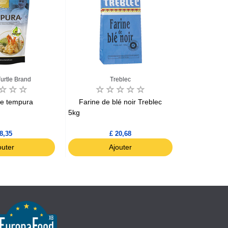
urtle Brand
Treblec
de tempura
Farine de blé noir Treblec
Barilla Typ
5kg
1kg
8,35
£ 20,68
outer
Ajouter