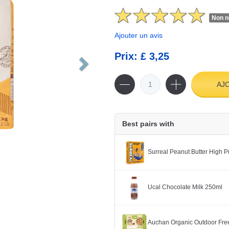
Non n
Ajouter un avis
Prix: £ 3,25
AJ
Best pairs with
Surreal Peanut Butter High P
Ucal Chocolate Milk 250ml
Auchan Organic Outdoor Fre