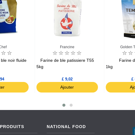
Chef
Francine
Golden T
ble noir fluide
Farine de ble patissiere T55
Farine 
5kg
1kg
,94
£ 9,02
£ 
ter
Ajouter
Aj
 PRODUITS
NATIONAL FOOD