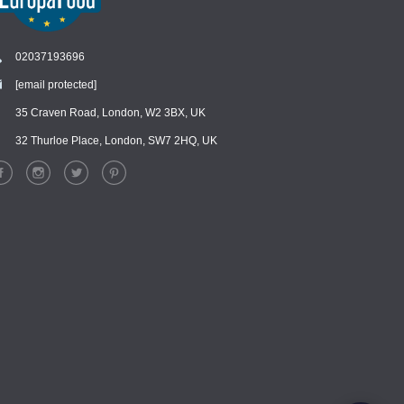
02037193696
[email protected]
35 Craven Road, London, W2 3BX, UK
Chat
›
Chat with our support team
32 Thurloe Place, London, SW7 2HQ, UK
WhatsApp
›
Message us on WhatsApp
Facebook Messenger
›
Message us on Messenger
Instagram Direct
›
Message us on Instagram
Email
›
[email protected]