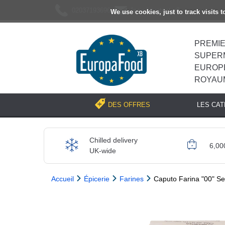
02037193696
[email protected]
We use cookies, just to track visits 
PREMI
SUPER
EUROP
ROYAU
LES CA
DES OFFRES
Chilled delivery
6,00
UK-wide
Accueil
Épicerie
Farines
Caputo Farina "00" S
Previous