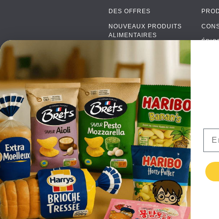
DES OFFRES
PROD
NOUVEAUX PRODUITS
CON
ALIMENTAIRES
ÉPIC
MARQUES
PROD
FAQ
SOD
PAIEMENTS
ALC
LIVRAISON
EMB
DE GROS
ALIM
CONTACTEZ NOUS
Ema
TERMES ET
CONDITIONS
POLITIQUE DE
CONFIDENTIALITÉ
RETURNS
TESTIMONIALS