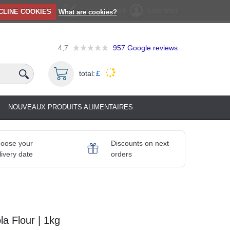
Enregistrement
S'identifier
CLINE COOKIES
What are cookies?
4,7
957
Google reviews
total:
£
NOUVEAUX PRODUITS ALIMENTAIRES
oose your
Discounts on next
livery date
orders
a Flour | 1kg