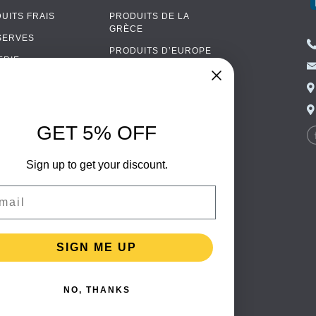
UITS FRAIS
PRODUITS DE LA
GRÈCE
SERVES
PRODUITS D’EUROPE
ERIE
DE L’EST
UITS BIO
CUISINE PORTUGAISE
AS
CUISINE ITALIENNE
OOL
GET 5% OFF
CUISINE ESPAGNOLE
ALLAGES
CUISINE SCANDINAVE
ENTAIRES
Sign up to get your discount.
CUISINE ALLEMANDE
il
CUISINE TURQUE
SIGN ME UP
NO, THANKS