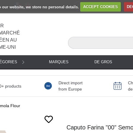
to our website, we store no personal details.
ACCEPT COOKIES
DE
ER
MARCHÉ
ÉEN AU
ME-UNI
TÉGORIES
MARQUES
DE GROS
Direct import
Ch
0+ products
from Europe
de
emola Flour
Next
Caputo Farina "00" Semol