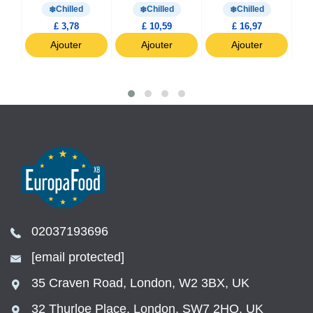
Chilled
Chilled
Chilled
£ 3,78
£ 10,59
£ 16,97
Ajouter
Ajouter
Ajouter
02037193696
[email protected]
35 Craven Road, London, W2 3BX, UK
32 Thurloe Place, London, SW7 2HQ, UK