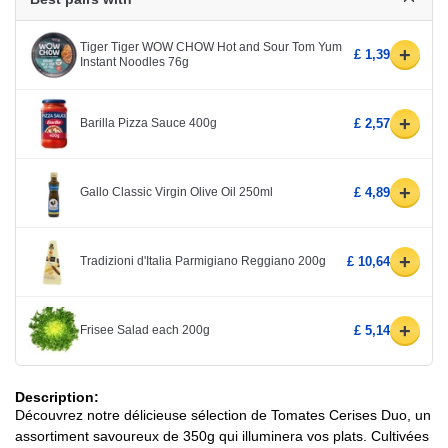
Tiger Tiger WOW CHOW Hot and Sour Tom Yum
+
£ 1,39
Instant Noodles 76g
+
Barilla Pizza Sauce 400g
£ 2,57
+
Gallo Classic Virgin Olive Oil 250ml
£ 4,89
+
Tradizioni d'Italia Parmigiano Reggiano 200g
£ 10,64
+
Frisee Salad each 200g
£ 5,14
Description:
Découvrez notre délicieuse sélection de Tomates Cerises Duo, un
assortiment savoureux de 350g qui illuminera vos plats. Cultivées