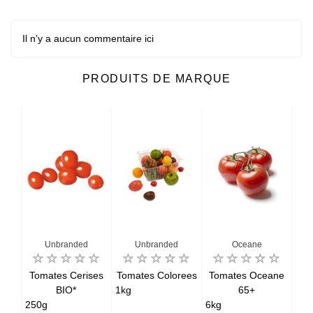
Il n'y a aucun commentaire ici
PRODUITS DE MARQUE
Unbranded
Unbranded
Oceane
no*
Tomates Cerises
Tomates Colorees
Tomates Oceane
To
BIO*
1kg
65+
250g
6kg
1kg