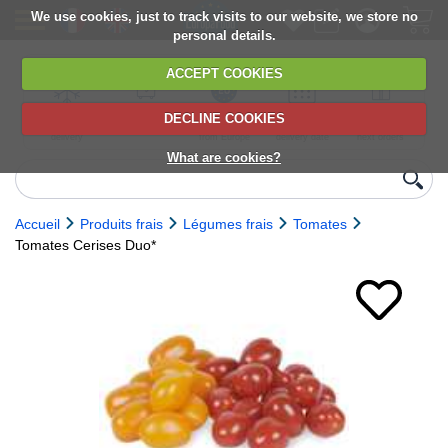
We use cookies, just to track visits to our website, we store no
personal details.
ACCEPT COOKIES
DECLINE COOKIES
UK сhilled
6,000+ products
Direct import
Choose your
Discounts on
delivery
from Europe
delivery date
next orders
What are cookies?
Accueil
Produits frais
Légumes frais
Tomates
Tomates Cerises Duo*