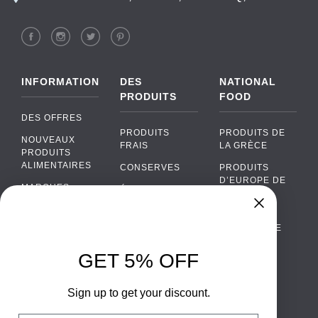
INFORMATION
DES
NATIONAL
PRODUITS
FOOD
DES OFFRES
PRODUITS
PRODUITS DE
NOUVEAUX
FRAIS
LA GRÈCE
PRODUITS
ALIMENTAIRES
CONSERVES
PRODUITS
D’EUROPE DE
MARQUES
ÉPICERIE
L’EST
FAQ
PRODUITS BIO
CUISINE
Chat
›
PORTUGAISE
PAIEMENTS
SODAS
Chat with our support team
CUISINE
LIVRAISON
GET 5% OFF
ALCOOL
ITALIENNE
WhatsApp
›
DE GROS
EMBALLAGES
Message us on WhatsApp
CUISINE
ALIMENTAIRES
Sign up to get your discount.
CONTACTEZ
ESPAGNOLE
NOUS
Facebook Messenger