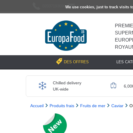
02037193696
[email protected]
We use cookies, just to track visits 
PREMI
SUPER
EUROP
ROYAU
LES CA
DES OFFRES
Chilled delivery
6,00
UK-wide
Accueil
Produits frais
Fruits de mer
Caviar
O