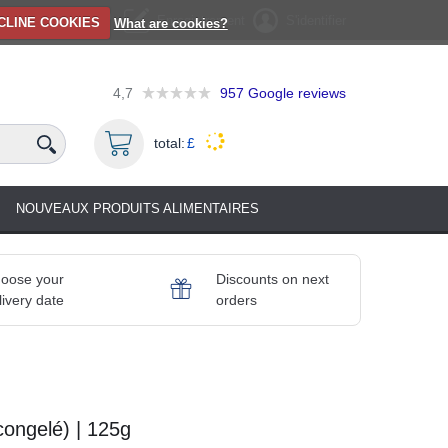
Enregistrement
S'identifier
CLINE COOKIES
What are cookies?
4,7
957
Google reviews
total:
£
NOUVEAUX PRODUITS ALIMENTAIRES
oose your
Discounts on next
livery date
orders
congelé) | 125g