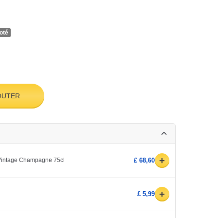
oté
OUTER
+
 Vintage Champagne 75cl
£ 68,60
+
£ 5,99