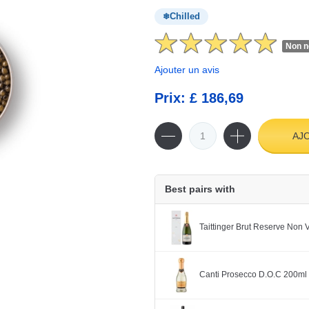
Chilled
Non n
Ajouter un avis
Prix: £ 186,69
AJ
Best pairs with
Taittinger Brut Reserve Non
Canti Prosecco D.O.C 200ml