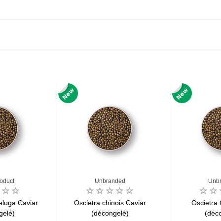
roduct
Unbranded
Unb
Beluga Caviar
Oscietra chinois Caviar
Oscietra 
gelé)
(décongelé)
(déc