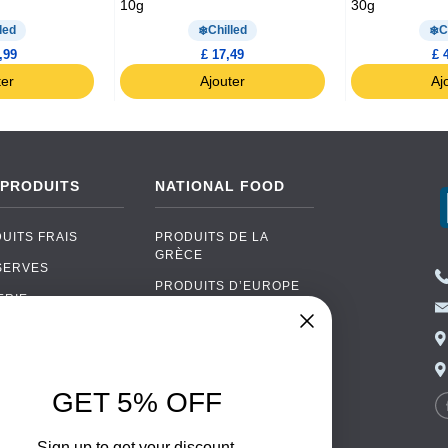
10g
30g
led
Chilled
C
,99
£ 17,49
£ 
ter
Ajouter
Aj
 PRODUITS
NATIONAL FOOD
UITS FRAIS
PRODUITS DE LA
GRÈCE
SERVES
PRODUITS D’EUROPE
ERIE
DE L’EST
UITS BIO
CUISINE PORTUGAISE
AS
CUISINE ITALIENNE
OOL
GET 5% OFF
CUISINE ESPAGNOLE
ALLAGES
CUISINE SCANDINAVE
ENTAIRES
Sign up to get your discount.