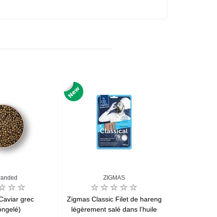
randed
ZIGMAS
Loc
Caviar grec
Zigmas Classic Filet de hareng
Chinois st
ongelé)
légèrement salé dans l’huile
(d