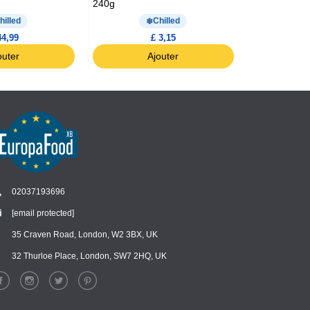
240g
30g
hilled
Chilled
44,99
£ 3,15
outer
Ajouter
02037193696
[email protected]
35 Craven Road, London, W2 3BX, UK
Chat
›
Chat with our support team
32 Thurloe Place, London, SW7 2HQ, UK
WhatsApp
›
Message us on WhatsApp