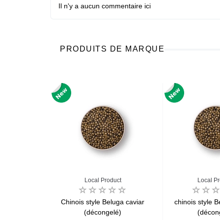
Il n'y a aucun commentaire ici
PRODUITS DE MARQUE
S
Local Product
Local P
et de hareng
Chinois style Beluga caviar
chinois style 
ans l’huile
(décongelé)
(décon