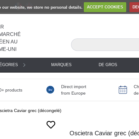
to our website, we store no personal details.
ACCEPT COOKIES
DE
ER
MARCHÉ
ÉEN AU
ME-UNI
TÉGORIES
MARQUES
DE GROS
Direct import
Ch
0+ products
from Europe
de
scietra Caviar grec (décongelé)
Oscietra Caviar grec (dé