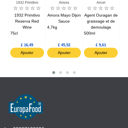
1932 Primitivo
Amora
Ancel
bos
1932 Primitivo
Amora Mayo Dijon
Agent Ouragan de
Ge
Reserva Red
Sauce
graissage et de
Bo
Wine
4,7kg
demoulage
75cl
500ml
£ 16,49
£ 45,52
£ 9,61
Ajouter
Ajouter
Ajouter