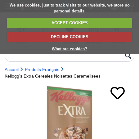
We use cookies, just to track visits to our website, we store no
personal details.
ACCEPT COOKIES
DECLINE COOKIES
UK сhilled
6,000+ products
Direct import
Choose your
Discounts on
delivery
from Europe
delivery date
next orders
What are cookies?
Accueil
Produits Français
Kellogg's Extra Cereales Noisettes Caramelisees