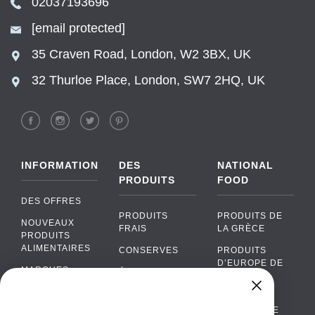
02037193696
[email protected]
35 Craven Road, London, W2 3BX, UK
32 Thurloe Place, London, SW7 2HQ, UK
INFORMATION
DES
NATIONAL
PRODUITS
FOOD
DES OFFRES
PRODUITS
PRODUITS DE
NOUVEAUX
FRAIS
LA GRÈCE
PRODUITS
ALIMENTAIRES
CONSERVES
PRODUITS
D’EUROPE DE
MARQUES
ÉPICERIE
L’EST
FAQ
PRODUITS BIO
CUISINE
Chat
›
PORTUGAISE
PAIEMENTS