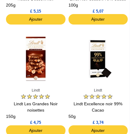
205g
100g
£ 5,15
£ 5,07
Ajouter
Ajouter
Lindt
Lindt
Lindt Les Grandes Noir
Lindt Excellence noir 99%
noisettes
Cacao
150g
50g
£ 4,75
£ 3,74
Ajouter
Ajouter