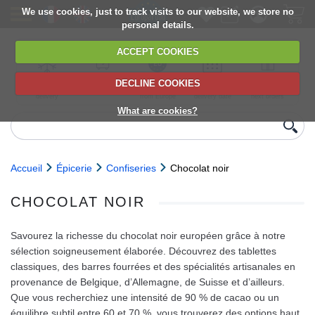
We use cookies, just to track visits to our website, we store no
personal details.
ACCEPT COOKIES
DECLINE COOKIES
UK сhilled
6,000+ products
Direct import
Choose your
Discounts on
delivery
from Europe
delivery date
next orders
What are cookies?
Accueil
Épicerie
Confiseries
Chocolat noir
CHOCOLAT NOIR
Savourez la richesse du chocolat noir européen grâce à notre
sélection soigneusement élaborée. Découvrez des tablettes
classiques, des barres fourrées et des spécialités artisanales en
provenance de Belgique, d’Allemagne, de Suisse et d’ailleurs.
Que vous recherchiez une intensité de 90 % de cacao ou un
équilibre subtil entre 60 et 70 %, vous trouverez des options haut