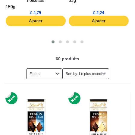
noisettes
33g
150g
1
£ 4,75
£ 2,24
Ajouter
Ajouter
60
produits
Filters
Sort by: Le plus récent