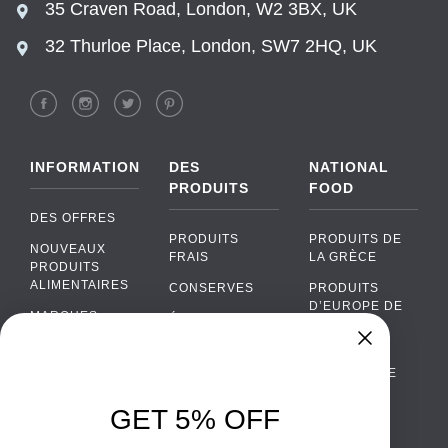
35 Craven Road, London, W2 3BX, UK
32 Thurloe Place, London, SW7 2HQ, UK
INFORMATION
DES
NATIONAL
PRODUITS
FOOD
DES OFFRES
PRODUITS
PRODUITS DE
NOUVEAUX
FRAIS
LA GRÈCE
PRODUITS
ALIMENTAIRES
CONSERVES
PRODUITS
D’EUROPE DE
MARQUES
ÉPICERIE
L’EST
FAQ
PRODUITS BIO
CUISINE
Chat
›
PORTUGAISE
PAIEMENTS
SODAS
Chat with our support team
CUISINE
LIVRAISON
GET 5% OFF
ALCOOL
ITALIENNE
WhatsApp
›
DE GROS
EMBALLAGES
Message us on WhatsApp