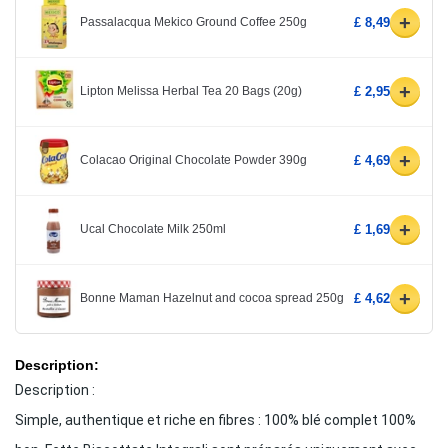
+
Passalacqua Mekico Ground Coffee 250g
£ 8,49
+
Lipton Melissa Herbal Tea 20 Bags (20g)
£ 2,95
+
Colacao Original Chocolate Powder 390g
£ 4,69
+
Ucal Chocolate Milk 250ml
£ 1,69
+
Bonne Maman Hazelnut and cocoa spread 250g
£ 4,62
Description:
Description :
Simple, authentique et riche en fibres : 100% blé complet 100%