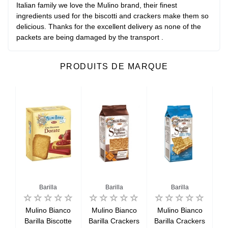
Italian family we love the Mulino brand, their finest
ingredients used for the biscotti and crackers make them so
delicious. Thanks for the excellent delivery as none of the
packets are being damaged by the transport .
PRODUITS DE MARQUE
Barilla
Barilla
Barilla
co
Mulino Bianco
Mulino Bianco
Mulino Bianco
M
ette
Barilla Biscotte
Barilla Crackers
Barilla Crackers
Ba