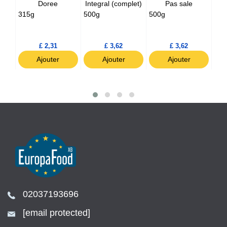
tion
Doree
Integral (complet)
Pas sale
au
315g
500g
500g
500
ait
£ 2,31
£ 3,62
£ 3,62
Ajouter
Ajouter
Ajouter
02037193696
[email protected]