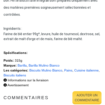
bon.
Fette Biscottate Integrali sont préparés uniquement avec
des matières premières soigneusement sélectionnées et
contrôlées.
Ingrédients :
Farine de blé entier 99g*, levure, huile de tournesol, dextrose, sel,
extrait de malt d’orge et de maïs, farine de blé malté.
Spécifications:
Poids:
315g
Marque:
Barilla
,
Barilla Mulino Bianco
Les catégories:
Biscuits Mulino Bianco
,
Pains
,
Cuisine italienne
,
Biscuits italiens
Informations sur la livraison
Avertissement
AJOUTER UN
COMMENTAIRES
COMMENTAIRE